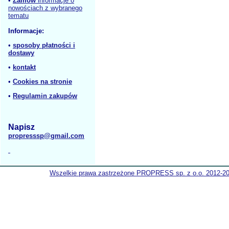
•
Zamów
informacje o
nowościach z wybranego
tematu
Informacje:
•
sposoby płatności i
dostawy
•
kontakt
•
Cookies na stronie
•
Regulamin zakupów
Napisz
propresssp@gmail.com
Wszelkie prawa zastrzeżone PROPRESS sp. z o.o. 2012-2