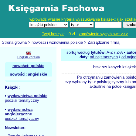
wprowadź własne kryteria wyszukiwania książek: (
jak szuka
Twój koszyk
: 0 zł
zamówienie wysyłkowe >>>
Strona główna
>
nowości i wznowienia polskie
> Zarządzanie firmą
sortuj według
tytułów:
A-Z
/
Z-A
•
auto
daty:
od najstarszych
/
od najn
English version
nowości: polskie
brak szukanych książek
nowości: angielskie
Po otrzymaniu zamówienia poinf
czy wybrany tytuł polskojęzyczny lub an
aktualnie na półce księgar
Książki:
•
wydawnictwa polskie
podział tematyczny
•
wydawnictwa
anglojęzyczne
podział tematyczny
Newsletter: