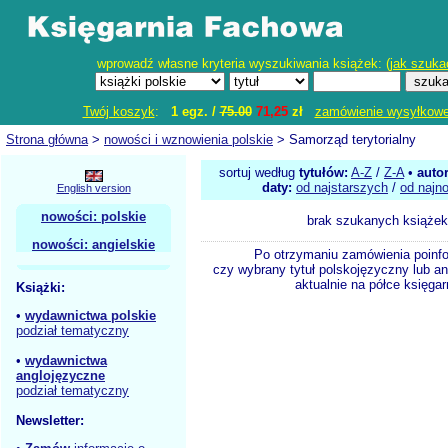
wprowadź własne kryteria wyszukiwania książek: (
jak szuka
Twój koszyk
:
1 egz. /
75.00
71,25
zł
zamówienie wysyłkow
Strona główna
>
nowości i wznowienia polskie
> Samorząd terytorialny
sortuj według
tytułów:
A-Z
/
Z-A
•
auto
daty:
od najstarszych
/
od najn
English version
nowości: polskie
brak szukanych książek
nowości: angielskie
Po otrzymaniu zamówienia poinf
czy wybrany tytuł polskojęzyczny lub an
aktualnie na półce księgar
Książki:
•
wydawnictwa polskie
podział tematyczny
•
wydawnictwa
anglojęzyczne
podział tematyczny
Newsletter: