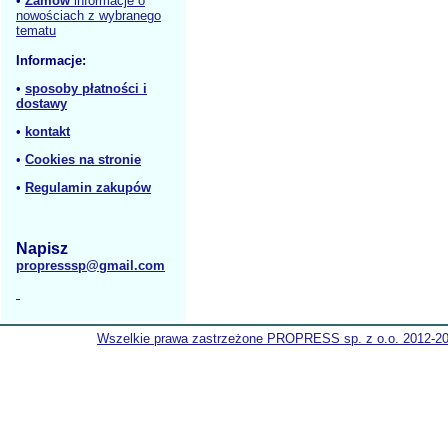
•
Zamów
informacje o
nowościach z wybranego
tematu
Informacje:
•
sposoby płatności i
dostawy
•
kontakt
•
Cookies na stronie
•
Regulamin zakupów
Napisz
propresssp@gmail.com
Wszelkie prawa zastrzeżone PROPRESS sp. z o.o. 2012-2