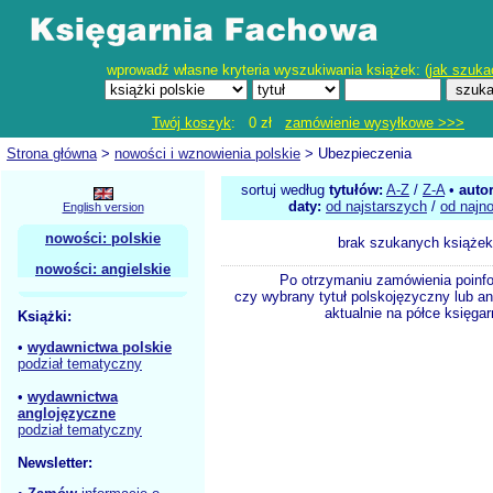
wprowadź własne kryteria wyszukiwania książek: (
jak szuka
Twój koszyk
: 0 zł
zamówienie wysyłkowe >>>
Strona główna
>
nowości i wznowienia polskie
> Ubezpieczenia
sortuj według
tytułów:
A-Z
/
Z-A
•
auto
daty:
od najstarszych
/
od najn
English version
nowości: polskie
brak szukanych książek
nowości: angielskie
Po otrzymaniu zamówienia poinf
czy wybrany tytuł polskojęzyczny lub an
aktualnie na półce księgar
Książki:
•
wydawnictwa polskie
podział tematyczny
•
wydawnictwa
anglojęzyczne
podział tematyczny
Newsletter: