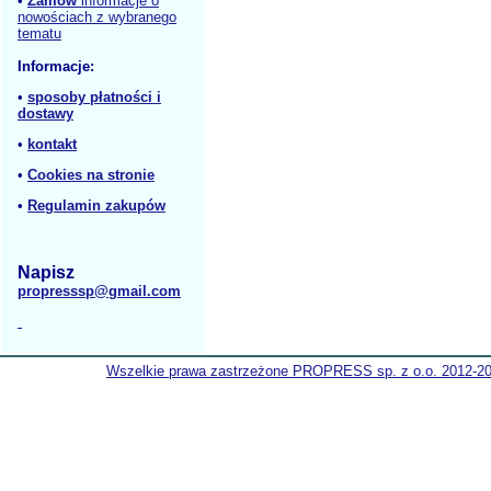
•
Zamów
informacje o
nowościach z wybranego
tematu
Informacje:
•
sposoby płatności i
dostawy
•
kontakt
•
Cookies na stronie
•
Regulamin zakupów
Napisz
propresssp@gmail.com
Wszelkie prawa zastrzeżone PROPRESS sp. z o.o. 2012-2