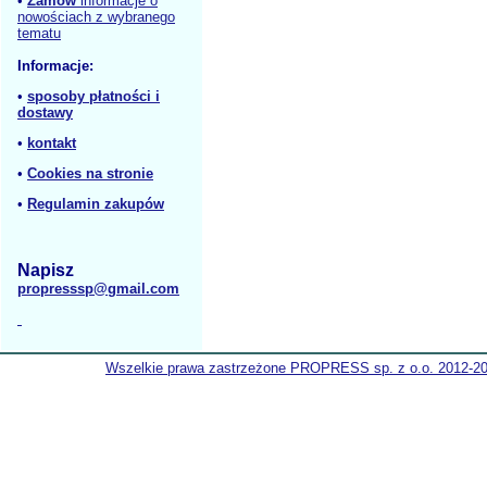
•
Zamów
informacje o
nowościach z wybranego
tematu
Informacje:
•
sposoby płatności i
dostawy
•
kontakt
•
Cookies na stronie
•
Regulamin zakupów
Napisz
propresssp@gmail.com
Wszelkie prawa zastrzeżone PROPRESS sp. z o.o. 2012-2