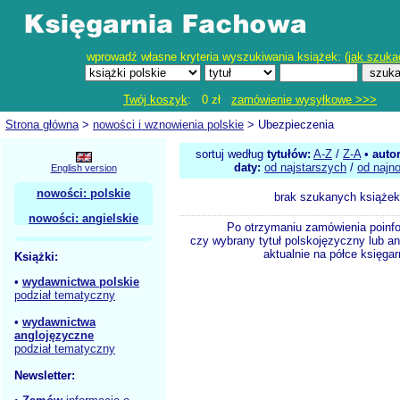
wprowadź własne kryteria wyszukiwania książek: (
jak szuka
Twój koszyk
: 0 zł
zamówienie wysyłkowe >>>
Strona główna
>
nowości i wznowienia polskie
> Ubezpieczenia
sortuj według
tytułów:
A-Z
/
Z-A
•
auto
daty:
od najstarszych
/
od najn
English version
nowości: polskie
brak szukanych książek
nowości: angielskie
Po otrzymaniu zamówienia poinf
czy wybrany tytuł polskojęzyczny lub an
aktualnie na półce księgar
Książki:
•
wydawnictwa polskie
podział tematyczny
•
wydawnictwa
anglojęzyczne
podział tematyczny
Newsletter: