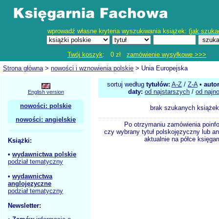
wprowadź własne kryteria wyszukiwania książek: (
jak szuka
Twój koszyk
: 0 zł
zamówienie wysyłkowe >>>
Strona główna
>
nowości i wznowienia polskie
> Unia Europejska
sortuj według
tytułów:
A-Z
/
Z-A
•
auto
daty:
od najstarszych
/
od najn
English version
nowości: polskie
brak szukanych książek
nowości: angielskie
Po otrzymaniu zamówienia poinf
czy wybrany tytuł polskojęzyczny lub an
aktualnie na półce księgar
Książki:
•
wydawnictwa polskie
podział tematyczny
•
wydawnictwa
anglojęzyczne
podział tematyczny
Newsletter: