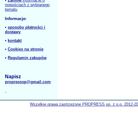
•
Zamów
informacje o
nowościach z wybranego
tematu
Informacje:
•
sposoby płatności i
dostawy
•
kontakt
•
Cookies na stronie
•
Regulamin zakupów
Napisz
propresssp@gmail.com
Wszelkie prawa zastrzeżone PROPRESS sp. z o.o. 2012-2