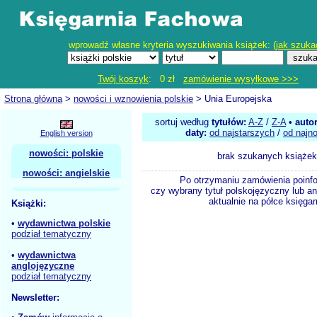
wprowadź własne kryteria wyszukiwania książek: (
jak szuka
Twój koszyk
: 0 zł
zamówienie wysyłkowe >>>
Strona główna
>
nowości i wznowienia polskie
> Unia Europejska
sortuj według
tytułów:
A-Z
/
Z-A
•
auto
daty:
od najstarszych
/
od najn
English version
nowości: polskie
brak szukanych książek
nowości: angielskie
Po otrzymaniu zamówienia poinf
czy wybrany tytuł polskojęzyczny lub an
aktualnie na półce księgar
Książki:
•
wydawnictwa polskie
podział tematyczny
•
wydawnictwa
anglojęzyczne
podział tematyczny
Newsletter: