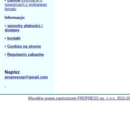
•
Zamów
informacje o
nowościach z wybranego
tematu
Informacje:
•
sposoby płatności i
dostawy
•
kontakt
•
Cookies na stronie
•
Regulamin zakupów
Napisz
propresssp@gmail.com
Wszelkie prawa zastrzeżone PROPRESS sp. z o.o. 2012-2