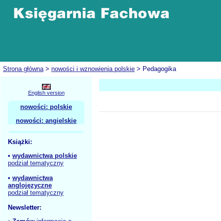
Strona główna
>
nowości i wznowienia polskie
> Pedagogika
English version
nowości: polskie
nowości: angielskie
Książki:
•
wydawnictwa polskie
podział tematyczny
•
wydawnictwa
anglojęzyczne
podział tematyczny
Newsletter: