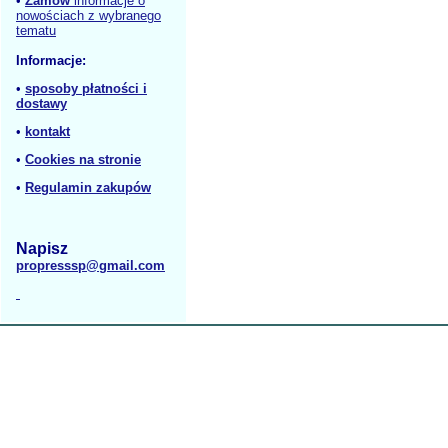
•
Zamów
informacje o
nowościach z wybranego
tematu
Informacje:
•
sposoby płatności i
dostawy
•
kontakt
•
Cookies na stronie
•
Regulamin zakupów
Napisz
propresssp@gmail.com