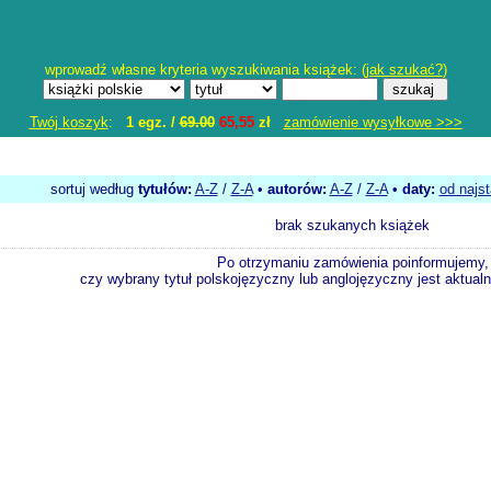
wprowadź własne kryteria wyszukiwania książek: (
jak szukać?
)
Twój koszyk
:
1 egz. /
69.00
65,55
zł
zamówienie wysyłkowe >>>
sortuj według
tytułów:
A-Z
/
Z-A
•
autorów:
A-Z
/
Z-A
•
daty:
od najs
brak szukanych książek
Po otrzymaniu zamówienia poinformujemy,
czy wybrany tytuł polskojęzyczny lub anglojęzyczny jest aktualni