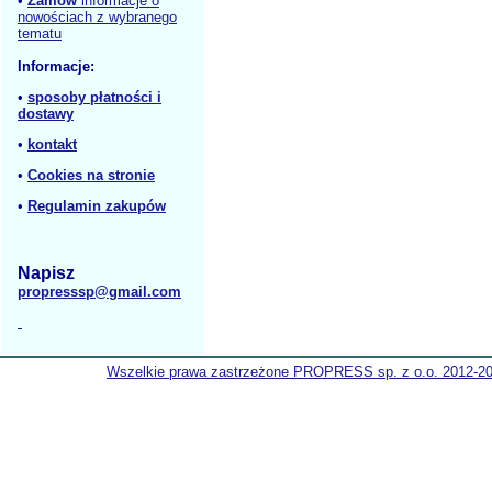
•
Zamów
informacje o
nowościach z wybranego
tematu
Informacje:
•
sposoby płatności i
dostawy
•
kontakt
•
Cookies na stronie
•
Regulamin zakupów
Napisz
propresssp@gmail.com
Wszelkie prawa zastrzeżone PROPRESS sp. z o.o. 2012-2