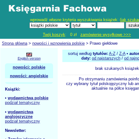
wprowadź własne kryteria wyszukiwania książek: (
jak szuka
Twój koszyk
: 0 zł
zamówienie wysyłkowe >>>
Strona główna
>
nowości i wznowienia polskie
> Prawo giełdowe
sortuj według
tytułów:
A-Z
/
Z-A
•
auto
daty:
od najstarszych
/
od najn
English version
nowości: polskie
brak szukanych książek
nowości: angielskie
Po otrzymaniu zamówienia poinf
czy wybrany tytuł polskojęzyczny lub an
aktualnie na półce księgar
Książki:
•
wydawnictwa polskie
podział tematyczny
•
wydawnictwa
anglojęzyczne
podział tematyczny
Newsletter: