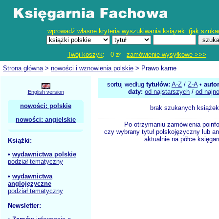
wprowadź własne kryteria wyszukiwania książek: (
jak szuka
Twój koszyk
: 0 zł
zamówienie wysyłkowe >>>
Strona główna
>
nowości i wznowienia polskie
> Prawo karne
sortuj według
tytułów:
A-Z
/
Z-A
•
auto
daty:
od najstarszych
/
od najn
English version
nowości: polskie
brak szukanych książek
nowości: angielskie
Po otrzymaniu zamówienia poinf
czy wybrany tytuł polskojęzyczny lub an
aktualnie na półce księgar
Książki:
•
wydawnictwa polskie
podział tematyczny
•
wydawnictwa
anglojęzyczne
podział tematyczny
Newsletter: