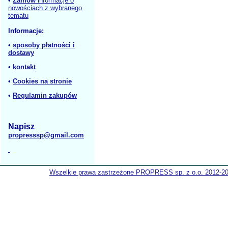
•
Zamów
informacje o
nowościach z wybranego
tematu
Informacje:
•
sposoby płatności i
dostawy
•
kontakt
•
Cookies na stronie
•
Regulamin zakupów
Napisz
propresssp@gmail.com
Wszelkie prawa zastrzeżone PROPRESS sp. z o.o. 2012-2