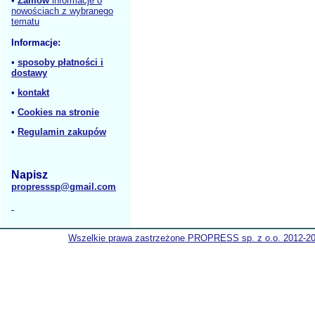
•
Zamów
informacje o
nowościach z wybranego
tematu
Informacje:
•
sposoby płatności i
dostawy
•
kontakt
•
Cookies na stronie
•
Regulamin zakupów
Napisz
propresssp@gmail.com
Wszelkie prawa zastrzeżone PROPRESS sp. z o.o. 2012-2