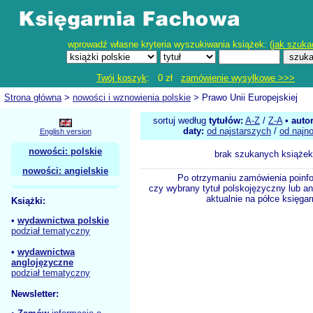
wprowadź własne kryteria wyszukiwania książek: (
jak szuka
Twój koszyk
: 0 zł
zamówienie wysyłkowe >>>
Strona główna
>
nowości i wznowienia polskie
> Prawo Unii Europejskiej
sortuj według
tytułów:
A-Z
/
Z-A
•
auto
daty:
od najstarszych
/
od najn
English version
nowości: polskie
brak szukanych książek
nowości: angielskie
Po otrzymaniu zamówienia poinf
czy wybrany tytuł polskojęzyczny lub an
aktualnie na półce księgar
Książki:
•
wydawnictwa polskie
podział tematyczny
•
wydawnictwa
anglojęzyczne
podział tematyczny
Newsletter: