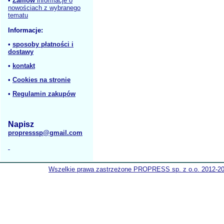
•
Zamów
informacje o
nowościach z wybranego
tematu
Informacje:
•
sposoby płatności i
dostawy
•
kontakt
•
Cookies na stronie
•
Regulamin zakupów
Napisz
propresssp@gmail.com
Wszelkie prawa zastrzeżone PROPRESS sp. z o.o. 2012-2