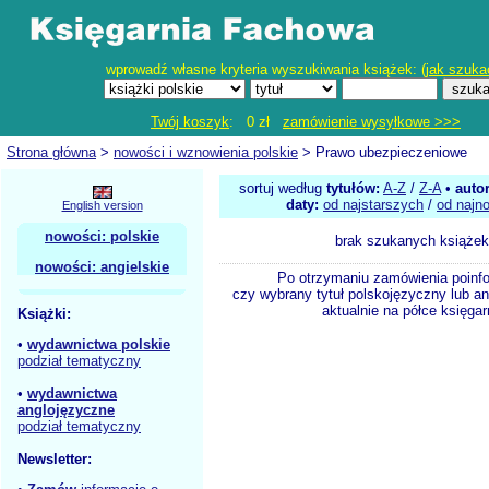
wprowadź własne kryteria wyszukiwania książek: (
jak szuka
Twój koszyk
: 0 zł
zamówienie wysyłkowe >>>
Strona główna
>
nowości i wznowienia polskie
> Prawo ubezpieczeniowe
sortuj według
tytułów:
A-Z
/
Z-A
•
auto
daty:
od najstarszych
/
od najn
English version
nowości: polskie
brak szukanych książek
nowości: angielskie
Po otrzymaniu zamówienia poinf
czy wybrany tytuł polskojęzyczny lub an
aktualnie na półce księgar
Książki:
•
wydawnictwa polskie
podział tematyczny
•
wydawnictwa
anglojęzyczne
podział tematyczny
Newsletter: