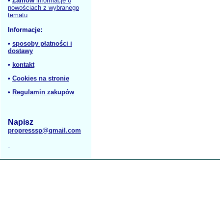
•
Zamów
informacje o
nowościach z wybranego
tematu
Informacje:
•
sposoby płatności i
dostawy
•
kontakt
•
Cookies na stronie
•
Regulamin zakupów
Napisz
propresssp@gmail.com