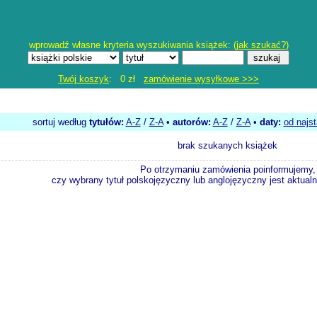
wprowadź własne kryteria wyszukiwania książek: (
jak szukać?
)
Twój koszyk
: 0 zł
zamówienie wysyłkowe >>>
sortuj według
tytułów:
A-Z
/
Z-A
•
autorów:
A-Z
/
Z-A
•
daty:
od najs
brak szukanych książek
Po otrzymaniu zamówienia poinformujemy,
czy wybrany tytuł polskojęzyczny lub anglojęzyczny jest aktualni