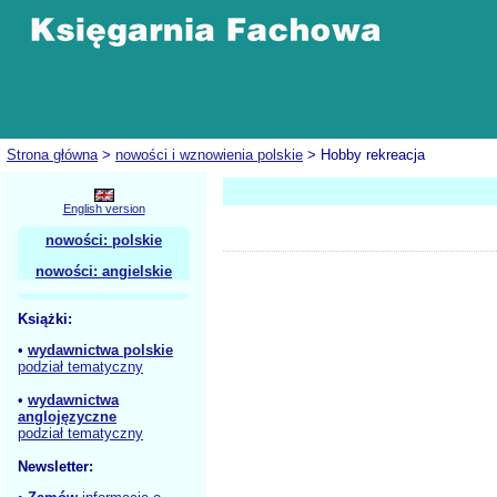
Strona główna
>
nowości i wznowienia polskie
> Hobby rekreacja
English version
nowości: polskie
nowości: angielskie
Książki:
•
wydawnictwa polskie
podział tematyczny
•
wydawnictwa
anglojęzyczne
podział tematyczny
Newsletter: