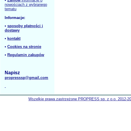
•
Zamów
informacje o
nowościach z wybranego
tematu
Informacje:
•
sposoby płatności i
dostawy
•
kontakt
•
Cookies na stronie
•
Regulamin zakupów
Napisz
propresssp@gmail.com
Wszelkie prawa zastrzeżone PROPRESS sp. z o.o. 2012-2