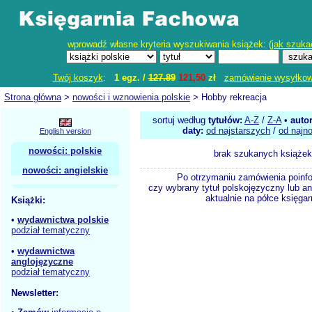
wprowadź własne kryteria wyszukiwania książek: (
jak szuka
Twój koszyk
:
1 egz. /
127.89
121,50
zł
zamówienie wysyłko
Strona główna
>
nowości i wznowienia polskie
> Hobby rekreacja
sortuj według
tytułów:
A-Z
/
Z-A
•
auto
daty:
od najstarszych
/
od najn
English version
nowości: polskie
brak szukanych książek
nowości: angielskie
Po otrzymaniu zamówienia poinf
czy wybrany tytuł polskojęzyczny lub an
aktualnie na półce księgar
Książki:
•
wydawnictwa polskie
podział tematyczny
•
wydawnictwa
anglojęzyczne
podział tematyczny
Newsletter: