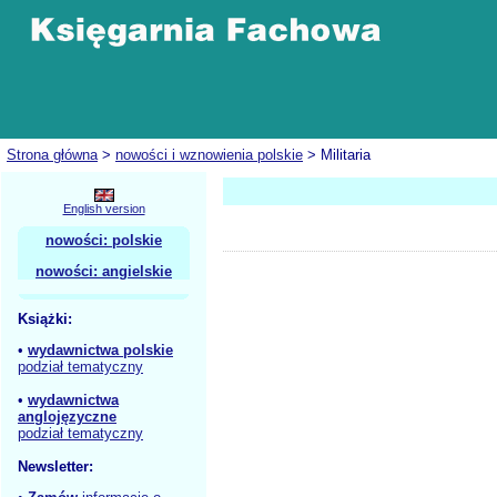
Strona główna
>
nowości i wznowienia polskie
> Militaria
English version
nowości: polskie
nowości: angielskie
Książki:
•
wydawnictwa polskie
podział tematyczny
•
wydawnictwa
anglojęzyczne
podział tematyczny
Newsletter: