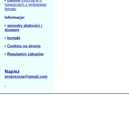
•
Zamów
informacje o
nowościach z wybranego
tematu
Informacje:
•
sposoby płatności i
dostawy
•
kontakt
•
Cookies na stronie
•
Regulamin zakupów
Napisz
propresssp@gmail.com