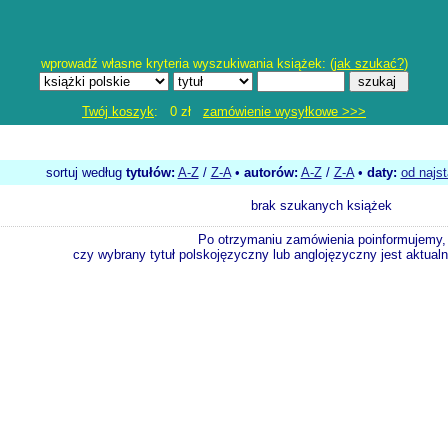
wprowadź własne kryteria wyszukiwania książek: (
jak szukać?
)
Twój koszyk
: 0 zł
zamówienie wysyłkowe >>>
sortuj według
tytułów:
A-Z
/
Z-A
•
autorów:
A-Z
/
Z-A
•
daty:
od najs
brak szukanych książek
Po otrzymaniu zamówienia poinformujemy,
czy wybrany tytuł polskojęzyczny lub anglojęzyczny jest aktualni