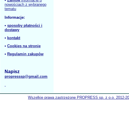
•
Zamów
informacje o
nowościach z wybranego
tematu
Informacje:
•
sposoby płatności i
dostawy
•
kontakt
•
Cookies na stronie
•
Regulamin zakupów
Napisz
propresssp@gmail.com
Wszelkie prawa zastrzeżone PROPRESS sp. z o.o. 2012-2