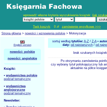
wprowadź własne kryteria wyszukiwania książek: (
jak szuka
Twój koszyk
: 0 zł
zamówienie wysyłkowe >>>
Strona główna
>
nowości i wznowienia polskie
> Motoryzacja
sortuj według
tytułów:
A-Z
/
Z-A
•
auto
daty:
od najstarszych
/
od najn
English version
nowości: polskie
brak szukanych książek
nowości: angielskie
Po otrzymaniu zamówienia poinf
czy wybrany tytuł polskojęzyczny lub an
aktualnie na półce księgar
Książki:
•
wydawnictwa polskie
podział tematyczny
•
wydawnictwa
anglojęzyczne
podział tematyczny
Newsletter: