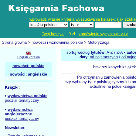
wprowadź własne kryteria wyszukiwania książek: (
jak szuka
Twój koszyk
: 0 zł
zamówienie wysyłkowe >>>
Strona główna
>
nowości i wznowienia polskie
> Motoryzacja
sortuj według
tytułów:
A-Z
/
Z-A
•
auto
daty:
od najstarszych
/
od najn
English version
nowości: polskie
brak szukanych książek
nowości: angielskie
Po otrzymaniu zamówienia poinf
czy wybrany tytuł polskojęzyczny lub an
aktualnie na półce księgar
Książki:
•
wydawnictwa polskie
podział tematyczny
•
wydawnictwa
anglojęzyczne
podział tematyczny
Newsletter: