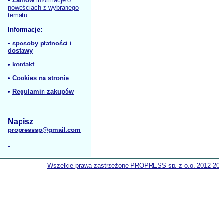
•
Zamów
informacje o
nowościach z wybranego
tematu
Informacje:
•
sposoby płatności i
dostawy
•
kontakt
•
Cookies na stronie
•
Regulamin zakupów
Napisz
propresssp@gmail.com
Wszelkie prawa zastrzeżone PROPRESS sp. z o.o. 2012-2