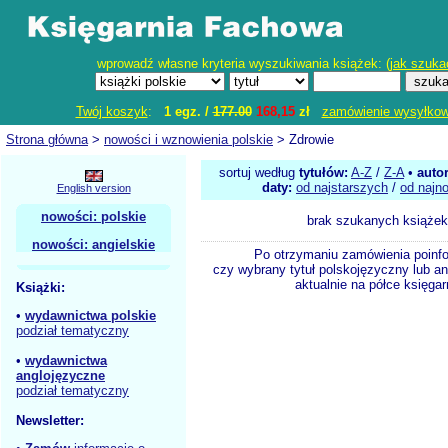
wprowadź własne kryteria wyszukiwania książek: (
jak szuka
Twój koszyk
:
1 egz. /
177.00
168,15
zł
zamówienie wysyłko
Strona główna
>
nowości i wznowienia polskie
> Zdrowie
sortuj według
tytułów:
A-Z
/
Z-A
•
auto
daty:
od najstarszych
/
od najn
English version
nowości: polskie
brak szukanych książek
nowości: angielskie
Po otrzymaniu zamówienia poinf
czy wybrany tytuł polskojęzyczny lub an
aktualnie na półce księgar
Książki:
•
wydawnictwa polskie
podział tematyczny
•
wydawnictwa
anglojęzyczne
podział tematyczny
Newsletter: