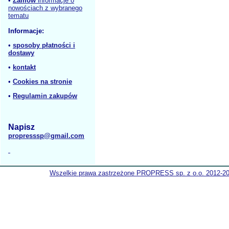
•
Zamów
informacje o
nowościach z wybranego
tematu
Informacje:
•
sposoby płatności i
dostawy
•
kontakt
•
Cookies na stronie
•
Regulamin zakupów
Napisz
propresssp@gmail.com
Wszelkie prawa zastrzeżone PROPRESS sp. z o.o. 2012-2