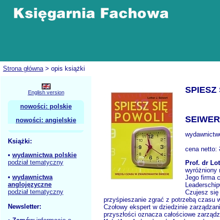
Strona główna
> opis książki
SPIESZ
English version
nowości: polskie
SEIWER 
nowości: angielskie
wydawnictw
Książki:
cena netto:
•
wydawnictwa polskie
podział tematyczny
Prof. dr Lo
wyróżniony 
•
wydawnictwa
Jego firma 
anglojęzyczne
Leaderschip
podział tematyczny
Czujesz się
przyśpieszanie zgrać z potrzebą czasu 
Newsletter:
Czołowy ekspert w dziedzinie zarządzan
przyszłości oznacza całościowe zarządz