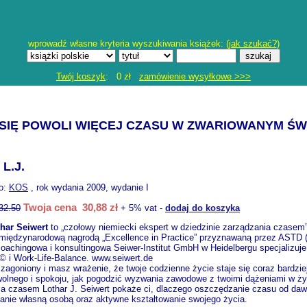
wprowadź własne kryteria wyszukiwania książek: (
jak szukać?
)
Twój koszyk
: 0 zł
zamówienie wysyłkowe >>>
 SIĘ POWOLI WIĘCEJ CZASU W ZWARIOWANYM ŚW
L.J.
o:
KOS
, rok wydania 2009, wydanie I
Twoja cena 30,88 zł
32.50
+ 5% vat -
dodaj do koszyka
thar Seiwert
to „czołowy niemiecki ekspert w dziedzinie zarządzania czasem
międzynarodową nagrodą „Excellence in Practice” przyznawaną przez ASTD (A
coachingowa i konsultingowa Seiwer-Institut GmbH w Heidelbergu specjalizuje
© i Work-Life-Balance. www.seiwert.de
 zagoniony i masz wrażenie, że twoje codzienne życie staje się coraz bardzie
wolnego i spokoju, jak pogodzić wyzwania zawodowe z twoimi dążeniami w ż
ia czasem Lothar J. Seiwert pokaże ci, dlaczego oszczędzanie czasu od da
anie własną osobą oraz aktywne kształtowanie swojego życia.