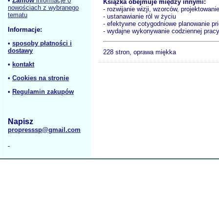
•
Zamów
informacje o
Książka obejmuje między innymi:
nowościach z wybranego
- rozwijanie wizji, wzorców, projektowani
tematu
- ustanawianie ról w życiu
- efektywne cotygodniowe planowanie pri
Informacje:
- wydajne wykonywanie codziennej prac
•
sposoby płatności i
dostawy
228 stron, oprawa miękka
•
kontakt
•
Cookies na stronie
•
Regulamin zakupów
Napisz
propresssp@gmail.com