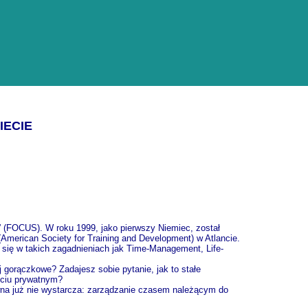
IECIE
” (FOCUS). W roku 1999, jako pierwszy Niemiec, został
merican Society for Training and Development) w Atlancie.
 się w takich zagadnieniach jak Time-Management, Life-
j gorączkowe? Zadajesz sobie pytanie, jak to stałe
yciu prywatnym?
wna już nie wystarcza: zarządzanie czasem należącym do