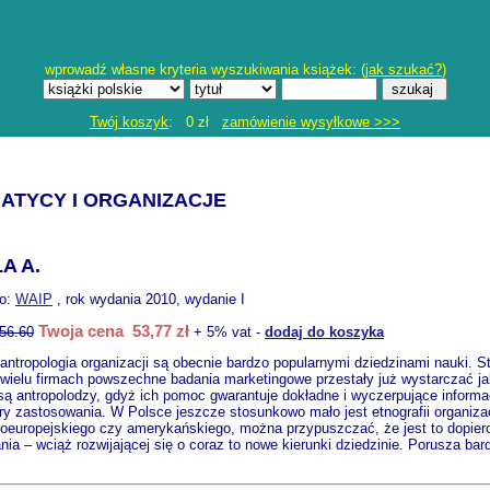
wprowadź własne kryteria wyszukiwania książek: (
jak szukać?
)
Twój koszyk
: 0 zł
zamówienie wysyłkowe >>>
ATYCY I ORGANIZACJE
A A.
o:
WAIP
, rok wydania 2010, wydanie I
Twoja cena 53,77 zł
56.60
+ 5% vat -
dodaj do koszyka
i antropologia organizacji są obecnie bardzo popularnymi dziedzinami nauki. S
 wielu firmach powszechne badania marketingowe przestały już wystarczać ja
 są antropolodzy, gdyż ich pomoc gwarantuje dokładne i wyczerpujące informac
y zastosowania. W Polsce jeszcze stosunkowo mało jest etnografii organizac
oeuropejskiego czy amerykańskiego, można przypuszczać, że jest to dopiero 
ania – wciąż rozwijającej się o coraz to nowe kierunki dziedzinie. Porusza bar