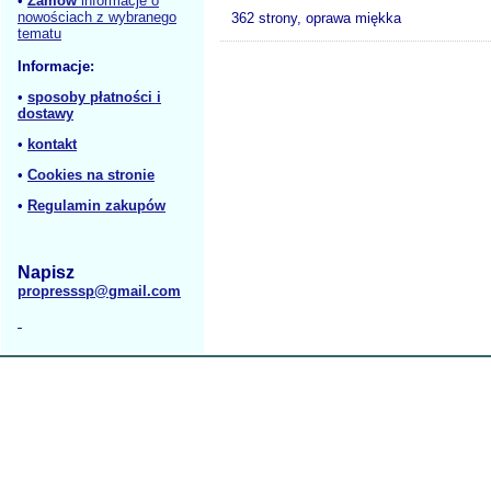
•
Zamów
informacje o
nowościach z wybranego
362 strony, oprawa miękka
tematu
Informacje:
•
sposoby płatności i
dostawy
•
kontakt
•
Cookies na stronie
•
Regulamin zakupów
Napisz
propresssp@gmail.com