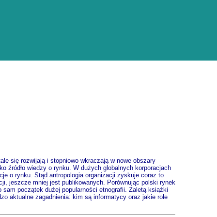
tale się rozwijają i stopniowo wkraczają w nowe obszary
ko źródło wiedzy o rynku. W dużych globalnych korporacjach
je o rynku. Stąd antropologia organizacji zyskuje coraz to
ji, jeszcze mniej jest publikowanych. Porównując polski rynek
sam początek dużej popularności etnografii. Zaletą książki
dzo aktualne zagadnienia: kim są informatycy oraz jakie role