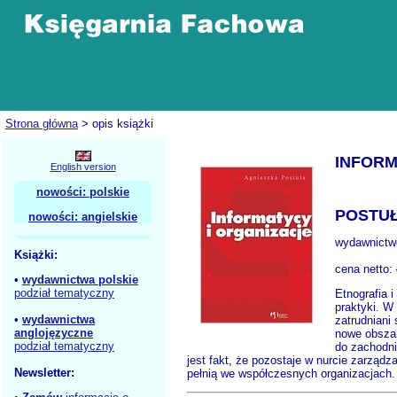
Strona główna
> opis książki
INFORM
English version
nowości: polskie
POSTUŁ
nowości: angielskie
wydawnictw
Książki:
cena netto:
•
wydawnictwa polskie
podział tematyczny
Etnografia 
praktyki. W
•
wydawnictwa
zatrudniani
anglojęzyczne
nowe obszar
podział tematyczny
do zachodni
jest fakt, że pozostaje w nurcie zarządz
Newsletter:
pełnią we współczesnych organizacjach.