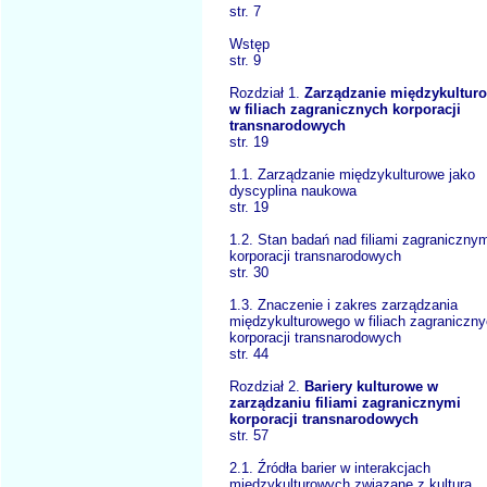
str. 7
Wstęp
str. 9
Rozdział 1.
Zarządzanie międzykultur
w filiach zagranicznych korporacji
transnarodowych
str. 19
1.1. Zarządzanie międzykulturowe jako
dyscyplina naukowa
str. 19
1.2. Stan badań nad filiami zagraniczny
korporacji transnarodowych
str. 30
1.3. Znaczenie i zakres zarządzania
międzykulturowego w filiach zagraniczn
korporacji transnarodowych
str. 44
Rozdział 2.
Bariery kulturowe w
zarządzaniu filiami zagranicznymi
korporacji transnarodowych
str. 57
2.1. Źródła barier w interakcjach
międzykulturowych związane z kulturą