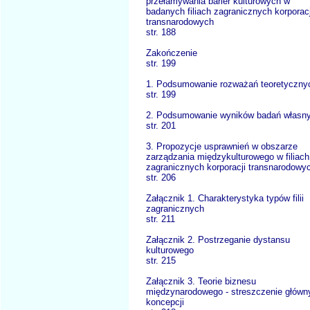
przełamywania barier kulturowych w
badanych filiach zagranicznych korporacj
transnarodowych
str. 188
Zakończenie
str. 199
1. Podsumowanie rozważań teoretyczny
str. 199
2. Podsumowanie wyników badań własn
str. 201
3. Propozycje usprawnień w obszarze
zarządzania międzykulturowego w filiach
zagranicznych korporacji transnarodowy
str. 206
Załącznik 1. Charakterystyka typów filii
zagranicznych
str. 211
Załącznik 2. Postrzeganie dystansu
kulturowego
str. 215
Załącznik 3. Teorie biznesu
międzynarodowego - streszczenie główn
koncepcji