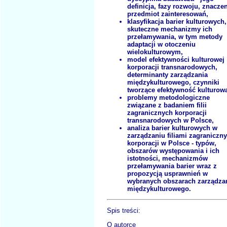
definicja, fazy rozwoju, znaczen
przedmiot zainteresowań,
klasyfikacja barier kulturowych,
skuteczne mechanizmy ich
przełamywania, w tym metody
adaptacji w otoczeniu
wielokulturowym,
model efektywności kulturowej
korporacji transnarodowych,
determinanty zarządzania
międzykulturowego, czynniki
tworzące efektywność kulturow
problemy metodologiczne
związane z badaniem filii
zagranicznych korporacji
transnarodowych w Polsce,
analiza barier kulturowych w
zarządzaniu filiami zagraniczn
korporacji w Polsce - typów,
obszarów występowania i ich
istotności, mechanizmów
przełamywania barier wraz z
propozycją usprawnień w
wybranych obszarach zarządza
międzykulturowego.
Spis treści:
O autorce