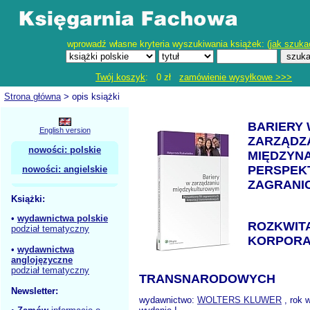
wprowadź własne kryteria wyszukiwania książek: (
jak szuka
Twój koszyk
: 0 zł
zamówienie wysyłkowe >>>
Strona główna
> opis książki
BARIERY
English version
ZARZĄDZ
nowości: polskie
MIĘDZYN
PERSPEKT
nowości: angielskie
ZAGRANI
Książki:
•
wydawnictwa polskie
ROZKWITA
podział tematyczny
KORPORA
•
wydawnictwa
anglojęzyczne
podział tematyczny
TRANSNARODOWYCH
Newsletter:
wydawnictwo:
WOLTERS KLUWER
, rok 