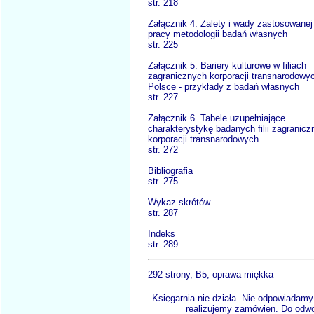
str. 218
Załącznik 4. Zalety i wady zastosowanej
pracy metodologii badań własnych
str. 225
Załącznik 5. Bariery kulturowe w filiach
zagranicznych korporacji transnarodowy
Polsce - przykłady z badań własnych
str. 227
Załącznik 6. Tabele uzupełniające
charakterystykę badanych filii zagranic
korporacji transnarodowych
str. 272
Bibliografia
str. 275
Wykaz skrótów
str. 287
Indeks
str. 289
292 strony, B5, oprawa miękka
Księgarnia nie działa. Nie odpowiadamy 
realizujemy zamówien. Do odwol