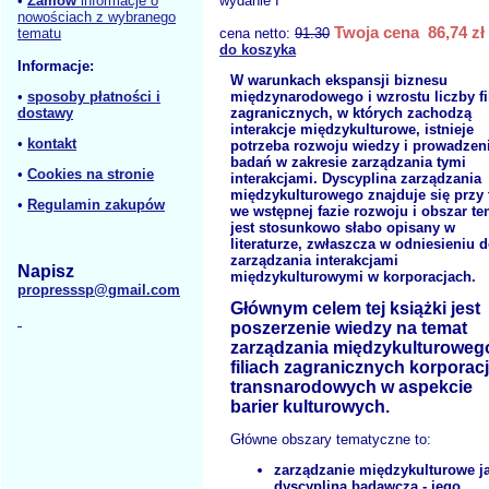
•
Zamów
informacje o
wydanie I
nowościach z wybranego
Twoja cena 86,74 zł
tematu
cena netto:
91.30
do koszyka
Informacje:
W warunkach ekspansji biznesu
•
sposoby płatności i
międzynarodowego i wzrostu liczby fil
dostawy
zagranicznych, w których zachodzą
interakcje międzykulturowe, istnieje
•
kontakt
potrzeba rozwoju wiedzy i prowadzen
badań w zakresie zarządzania tymi
•
Cookies na stronie
interakcjami. Dyscyplina zarządzania
międzykulturowego znajduje się przy
•
Regulamin zakupów
we wstępnej fazie rozwoju i obszar te
jest stosunkowo słabo opisany w
literaturze, zwłaszcza w odniesieniu 
zarządzania interakcjami
Napisz
międzykulturowymi w korporacjach.
propresssp@gmail.com
Głównym celem tej książki jest
poszerzenie wiedzy na temat
zarządzania międzykulturoweg
filiach zagranicznych korporacj
transnarodowych w aspekcie
barier kulturowych.
Główne obszary tematyczne to:
zarządzanie międzykulturowe j
dyscyplina badawcza - jego