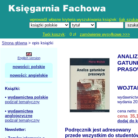
wprowadź własne kryteria wyszukiwania książek: (
jak szuka
Twój koszyk
: 0 zł
zamówienie wysyłkowe >>>
Strona główna
> opis książki
ANALIZ
English version
GATUN
nowości: polskie
PRASO
nowości: angielskie
WOJTA
Książki:
•
wydawnictwa polskie
wydawnict
podział tematyczny
wydania 201
•
wydawnictwa
cena netto
anglojęzyczne
cena 35,1
podział tematyczny
dodaj do 
Newsletter:
Podręcznik jest adresowany
przede wszystkim do studentó