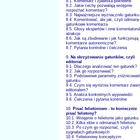
8.1. Komentarz i zjawiska pokrewne
8.2. Jakie cechy pozwalają wstępnie
rozpoznać komentarz?
8.3. Najważniejsze wyznaczniki gatunku
8.4. Komentować, ale jak, czyli odmiany
gatunkowe komentarza
8.5. Głosy ekspertów i inne komentators
atrakcje
8.6. Jak są zbudowane i jak funkcjonują
komentarze autonomiczne?
8.7. Pytania kontrolne i ćwiczenia
9.
Na skrzyżowaniu gatunków, czyli
editorial
9.1. Dlaczego analizować ten gatunek?
9.2. Jak go rozpoznawać?
9.3. Podstawowe parametry zróżnicowań
gatunku
9.4. Czym się wyróżnia komentarz zwan
editorialem?
9.5. Analiza konkretnych wypowiedzi
9.6. Ćwiczenia i pytania kontrolne
10.
Pisać felietonowo - to koniecznie
pisać felietony?
10.1. Wstępnie o felietonie jako gatunku
10.2. Kilka słów o odmianach felietonu
10.3. Po czym go rozpoznać, czyli o
sygnałach gatunkowych
10.4. Felietonowy konceptyzm