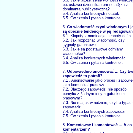
5.3. Jakie przestrzenie wolności twórcze
pozostawia dziennikarzom notatŞka z
dominantą publicystyczną?
5.4. Analiza konkretnych notatek
5.5. Ćwiczenia i pytania kontrolne
6.
Co wiadomość czyni wiadomym i ja
są obecnie tendencje w jej redagowan
6.1. Kłopoty z nominacją i kłopoty defini
6.2. Jak rozpoznać wiadomość, czyli
sygnały gatunkowe
6.3. Jakie są podstawowe odmiany
wiadomości?
6.4. Analiza konkretnych wiadomości
6.5. Ćwiczenia i pytania kontrolne .
7.
Odpowiednio anonsować ... Czy tw
zapowiedź to potrafi?
7.1 . Anonsowanie jako proces i zapowie
jako komunikat prasowy
7.2. Dlaczego zapowiedzi nie sposób
pomylić z żadnym innym gatunkiem
prasowym?
7.3. Nie ma jak w rodzinie, czyli o typac
zapowiedzi
7.4. Analiza konkretnych zapowiedzi
7.5. Ćwiczenia i pytania kontrolne
8.
Komentować i komentować ... A co
komentarzem?