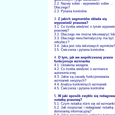
2.2. Nazwy sobie - wypowiedzi sobie ...
Dlaczego?
2.3. Pytania kontrolne
3.
Z jakich segmentów składa się
wypowiedź prasowa?
3.1. Co trzeba wiedzieć o tytule wypowie
prasowej?
3.2. Dlaczego nie można lekceważyć lid
3.3. Dlaczego nieschematyczny ma być
odsyłacz?
3.4. Jaka jest rola tekstowych wyimków
3.5. Ćwiczenia i pytania kontrolne .
4.
O tym, jak we współczesnej prasie
funkcjonuje wzmianka
4.1. Ustalenia wstępne
4.2. Co trzeba wiedzieć o wzmiance
autonomicznej
4.3. Jakie są zasady funkcjonowania
wzmianek seryjnych?
4.4. Analiza konkretnych wzmianek
4.5. Ćwiczenia i pytania kontrolne
5.
W jaki sposób zwykło się redagowa
notatkę prasową?
5.1. Czym notatka różni się od wzmianki
5.2. Jak rozpoznać i redagować notatkę 
dominantą informacyjną?