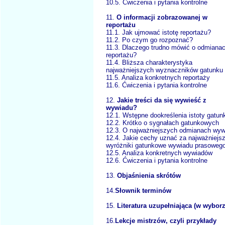
10.5. Ćwiczenia i pytania kontrolne
11.
O informacji zobrazowanej w
reportażu
11.1. Jak ujmować istotę reportażu?
11.2. Po czym go rozpoznać?
11.3. Dlaczego trudno mówić o odmiana
reportażu?
11.4. Bliższa charakterystyka
najważniejszych wyznaczników gatunku
11.5. Analiza konkretnych reportaży
11.6. Ćwiczenia i pytania kontrolne
12.
Jakie treści da się wywieść z
wywiadu?
12.1. Wstępne dookreślenia istoty gatun
12.2. Krótko o sygnałach gatunkowych
12.3. O najważniejszych odmianach wyw
12.4. Jakie cechy uznać za najważniejs
wyróżniki gatunkowe wywiadu prasoweg
12.5. Analiza konkretnych wywiadów
12.6. Ćwiczenia i pytania kontrolne
13.
Objaśnienia skrótów
14.
Słownik terminów
15.
Literatura uzupełniająca (w wyborz
16.
Lekcje mistrzów, czyli przykłady