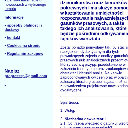
•
Zamów
informacje o
dziennikarstwa oraz kierunków
nowościach z wybranego
pokrewnych i ma służyć pomo
tematu
w kształtowaniu umiejętności
Informacje:
rozpoznawania najważniejszyc
gatunków prasowych, a także
•
sposoby płatności i
takiego ich analizowania, które
dostawy
będzie pośrednim odkrywanie
•
kontakt
tajników warsztatu.
•
Cookies na stronie
Został ponadto pomyślany tak, by stać s
narzędziem dydaktycznym dla tych
•
Regulamin zakupów
prowadzących zajęcia z analizy gatunkó
prasowych (lub analogicznych przedmiot
którzy zechcą przyjąć przedstawione w 
założenia teoretyczne oraz zaakceptowa
Napisz
charakter i kierunki analiz. Na kanwie
propresssp@gmail.com
zaproponowanych ćwiczeń oraz w oparci
zalecaną literaturę uzupełniającą można 
z powodzeniem projektować nowe zadan
dydaktyczne.
Spis treści:
1. Wstęp
2.
Niezbędna dawka teorii
2.1. Co trzeba wiedzieć o gatunku, wzor
gatunkowym i jego wariantach?