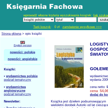
wprowadź własne kryteria wyszukiwania książek: (
jak szuka
Twój koszyk
: 0 zł
zamówienie wysyłkowe >>>
Strona główna
> opis książki
LOGIST
English version
GOSPO
nowości: polskie
ŚWIATO
nowości: angielskie
GOŁEMB
Książki:
•
wydawnictwa polskie
wydawnictw
podział tematyczny
wydania 2009
•
wydawnictwa
cena netto:
anglojęzyczne
cena 54,06
podział tematyczny
dodaj do ko
Newsletter:
Książka jest dziełem podsumowującym
wieloletni dorobek Autorki od lat cieszące