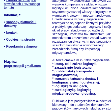
•
Zamów
informacje o
autorytetem w środowisku naukowym za
nowościach z wybranego
wysokie kompetencje i wkład w rozwój
tematu
logistyki w Polsce. Zawiera kompendium
usystematyzowanej wiedzy o logistyce 
Informacje:
wymiarze krajowym i międzynarodowym.
Przedstawione w pracy zagadnienia
•
sposoby płatności i
teoretyczne są poparte licznymi przykła
dostawy
z praktyki gospodarczej. Logiczny i spój
układ pracy, zbudowany od ogółu do
•
kontakt
szczegółu, umożliwia tak studentom, jak
menedżerom zrozumienie zasad tworzen
•
Cookies na stronie
rozwiązań logistycznych i postrzeganie 
szerokim kontekście nowoczesnego
•
Regulamin zakupów
zarządzania firmą czy korporacją
międzynarodową.
Autorka omawia m.in. takie zagadnienia, 
Napisz
* istotę, cel i zakres logistyki,
propresssp@gmail.com
* zarządzanie logistyczne,
* problematykę transportu i
magazynowania,
* tworzenie łańcucha dostaw i
konfigurację sieci logistycznej,
* logistykę w usługach,
* eurologistykę, logistykę
międzynarodową i globalną.
Publikacja jest podręcznikiem akademic
kierowanym do studentów, doktorantów,
pracowników naukowych i słuchaczy stu