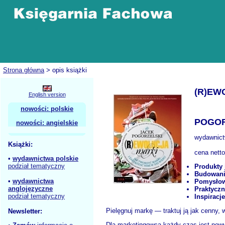
Strona główna
> opis książki
(R)EW
English version
nowości: polskie
POGOR
nowości: angielskie
wydawnic
Książki:
cena nett
•
wydawnictwa polskie
podział tematyczny
Produkty 
Budowanie
•
wydawnictwa
Pomysłow
anglojęzyczne
Praktyczn
podział tematyczny
Inspiracj
Pielęgnuj markę — traktuj ją jak cenny, 
Newsletter:
Dla marketingowca każdy czas jest nowy