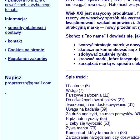
•
Zamów
informacje o
nie osiągać równowagi. Natomiast wszyst
nowościach z wybranego
tematu
Wiek XXI jest nasycony produktami, 
rzeczy we właściwy sposób nie wystar
Informacje:
kwestionować i szukać odpowiedzi. Je
atrakcyjną markę — nowy przedmiot ry
•
sposoby płatności i
dostawy
Skończ z "no name" i dowiedz się, jak
•
kontakt
tworzyć strategie marek w now
skutecznie komunikować się z t
•
Cookies na stronie
zdobywać zaufanie rynku;
•
Regulamin zakupów
kreować marki, które fascynują,
zarządzać marką w sposób efek
Spis treści:
Napisz
propresssp@gmail.com
O autorze (5)
Wstęp (7)
Fałszywe założenia (11)
Do odważnych świat należy (21)
Tworzenie, a nie dostosowywanie (31)
Uwaga na badania (39)
Za dużo analityki, za mało pomysłów (49
Bądź autentyczny (55)
...żeby się wyróżnić (63)
Żywa marka (73)
Komunikat, który komunikuje (83)
Zarządzanie narzędziami czy doświadcze