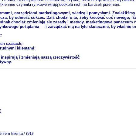
kie inne czynniki rynkowe wirują dookoła nich na karuzeli przemian.
firmami, narzędziami marketingowymi, wiedzą i pomysłami. Znaleźliśmy
cza, by odnieść sukces. Dziś chodzi o to, żeby kreować coś nowego, i
dnak chociaż zmieniają się zasady i metody, marketingowe panaceum na
nkowego pożądania — i zarządzać nią na tyle skutecznie, by właśnie on
:
ych czasach;
rudnymi klientami;
 inspirują i zmieniają naszą rzeczywistość;
tywny.
)
niem klienta? (91)