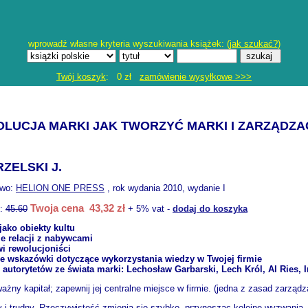
wprowadź własne kryteria wyszukiwania książek: (
jak szukać?
)
Twój koszyk
: 0 zł
zamówienie wysyłkowe >>>
OLUCJA MARKI JAK TWORZYĆ MARKI I ZARZĄDZAĆ
ZELSKI J.
two:
HELION ONE PRESS
, rok wydania 2010, wydanie I
Twoja cena 43,32 zł
o:
45.60
+ 5% vat -
dodaj do koszyka
jako obiekty kultu
 relacji z nabywcami
i rewolucjoniści
e wskazówki dotyczące wykorzystania wiedzy w Twojej firmie
e autorytetów ze świata marki: Lechosław Garbarski, Lech Król, Al Ries, I
ważny kapitał; zapewnij jej centralne miejsce w firmie. (jedna z zasad zarząd
 i trudny. Rzeczywistość zmienia się szybko, przynosząc kolejne wyzwania. 