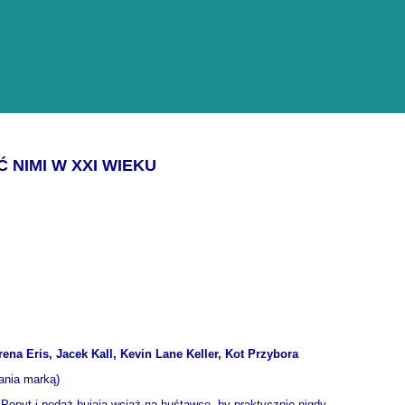
 NIMI W XXI WIEKU
rena Eris, Jacek Kall, Kevin Lane Keller, Kot Przybora
zania marką)
Popyt i podaż bujają wciąż na huśtawce, by praktycznie nigdy