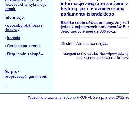
•
Zamów
informacje o
informacje związane zarówno z
nowościach z wybranego
historią, jak i terażniejszością
tematu
parlamentu islandzkiego.
Informacje:
Rzadko sobie uświadomiamy, że jest 
•
sposoby płatności i
jeden z najstarszych parlamentów Eur
dostawy
Jego tradycje sięgają 930 roku.
•
kontakt
36 stron, A5, oprawa miękka
•
Cookies na stronie
Księgarnia nie działa. Nie odpowiadamy 
•
Regulamin zakupów
realizujemy zamówien. Do odwol
Napisz
propresssp@gmail.com
Wszelkie prawa zastrzeżone PROPRESS sp. z o.o. 2012-2