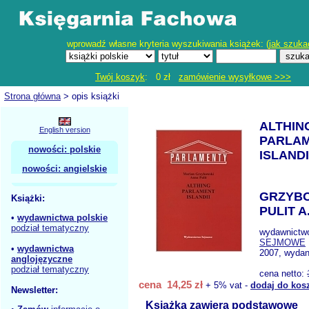
wprowadź własne kryteria wyszukiwania książek: (
jak szuka
Twój koszyk
: 0 zł
zamówienie wysyłkowe >>>
Strona główna
> opis książki
ALTHIN
English version
PARLA
nowości: polskie
ISLANDI
nowości: angielskie
GRZYBO
Książki:
PULIT A
•
wydawnictwa polskie
podział tematyczny
wydawnictw
SEJMOWE
•
wydawnictwa
2007, wydan
anglojęzyczne
podział tematyczny
cena netto:
cena 14,25 zł
+ 5% vat -
dodaj do kos
Newsletter:
Książka zawiera podstawowe