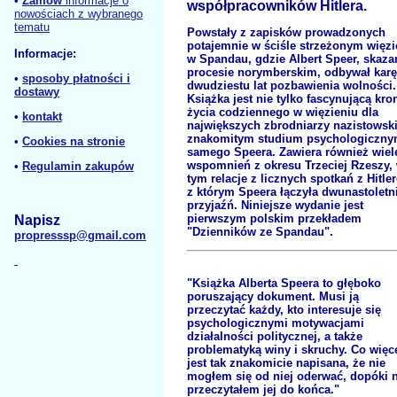
•
Zamów
informacje o
współpracowników Hitlera.
nowościach z wybranego
tematu
Powstały z zapisków prowadzonych
potajemnie w ściśle strzeżonym więzi
Informacje:
w Spandau, gdzie Albert Speer, skaza
procesie norymberskim, odbywał karę
•
sposoby płatności i
dwudziestu lat pozbawienia wolności.
dostawy
Książka jest nie tylko fascynującą kro
życia codziennego w więzieniu dla
•
kontakt
największych zbrodniarzy nazistowski
znakomitym studium psychologiczn
•
Cookies na stronie
samego Speera. Zawiera również wiel
wspomnień z okresu Trzeciej Rzeszy,
•
Regulamin zakupów
tym relacje z licznych spotkań z Hitle
z którym Speera łączyła dwunastoletn
przyjaźń. Niniejsze wydanie jest
pierwszym polskim przekładem
Napisz
"Dzienników ze Spandau".
propresssp@gmail.com
"Książka Alberta Speera to głęboko
poruszający dokument. Musi ją
przeczytać każdy, kto interesuje się
psychologicznymi motywacjami
działalności politycznej, a także
problematyką winy i skruchy. Co więce
jest tak znakomicie napisana, że nie
mogłem się od niej oderwać, dopóki n
przeczytałem jej do końca."