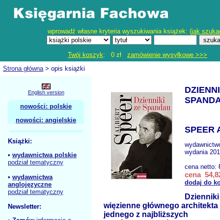
wprowadź własne kryteria wyszukiwania książek: (
jak szuka
Twój koszyk
: 0 zł
zamówienie wysyłkowe >>>
Strona główna
> opis książki
DZIENNI
English version
SPAND
nowości: polskie
nowości: angielskie
SPEER 
Książki:
wydawnictw
wydania 201
•
wydawnictwa polskie
podział tematyczny
cena netto:
cena 54,82
•
wydawnictwa
dodaj do k
anglojęzyczne
podział tematyczny
Dzienniki
więzienne głównego architekta 
Newsletter:
jednego z najbliższych