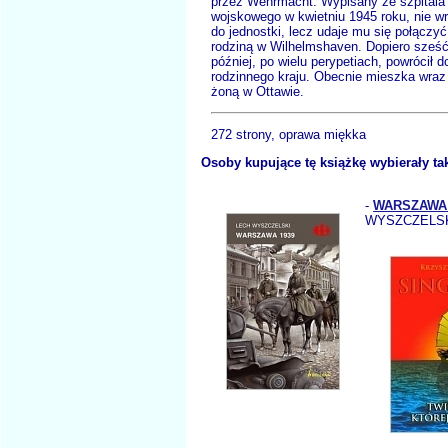
przez Wehrmacht. Wypisany ze szpitala
wojskowego w kwietniu 1945 roku, nie w
do jednostki, lecz udaje mu się połączyć
rodziną w Wilhelmshaven. Dopiero sześć
później, po wielu perypetiach, powrócił d
rodzinnego kraju. Obecnie mieszka wraz
żoną w Ottawie.
272 strony, oprawa miękka
Osoby kupujące tę książkę wybierały ta
-
WARSZAWA 
WYSZCZELSK