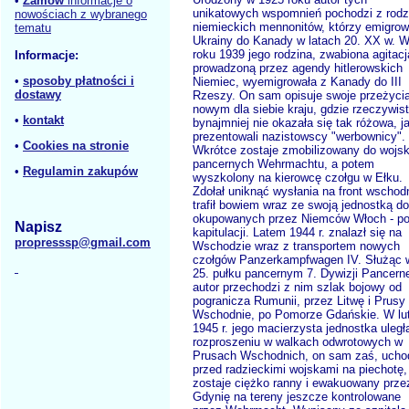
•
Zamów
informacje o
unikatowych wspomnień pochodzi z rodz
nowościach z wybranego
niemieckich mennonitów, którzy emigrowa
tematu
Ukrainy do Kanady w latach 20. XX w. 
roku 1939 jego rodzina, zwabiona agitacj
Informacje:
prowadzoną przez agendy hitlerowskich
•
sposoby płatności i
Niemiec, wyemigrowała z Kanady do III
dostawy
Rzeszy. On sam opisuje swoje przeżyci
nowym dla siebie kraju, gdzie rzeczywis
•
kontakt
bynajmniej nie okazała się tak różowa, ja
prezentowali nazistowscy "werbownicy".
•
Cookies na stronie
Wkrótce zostaje zmobilizowany do wojs
pancernych Wehrmachtu, a potem
•
Regulamin zakupów
wyszkolony na kierowcę czołgu w Ełku.
Zdołał uniknąć wysłania na front wschodn
trafił bowiem wraz ze swoją jednostką do
okupowanych przez Niemców Włoch - po
Napisz
kapitulacji. Latem 1944 r. znalazł się na
propresssp@gmail.com
Wschodzie wraz z transportem nowych
czołgów Panzerkampfwagen IV. Służąc 
25. pułku pancernym 7. Dywizji Pancerne
autor przechodzi z nim szlak bojowy od
pogranicza Rumunii, przez Litwę i Prusy
Wschodnie, po Pomorze Gdańskie. W l
1945 r. jego macierzysta jednostka uległ
rozproszeniu w walkach odwrotowych w
Prusach Wschodnich, on sam zaś, ucho
przed radzieckimi wojskami na piechotę,
zostaje ciężko ranny i ewakuowany prze
Gdynię na tereny jeszcze kontrolowane