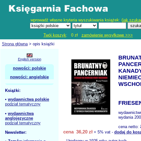
wprowadź własne kryteria wyszukiwania książek: (
jak szuka
Twój koszyk
: 0 zł
zamówienie wysyłkowe >>>
Strona główna
> opis książki
BRUNA
English version
PANCER
nowości: polskie
KANADY
NIEMIE
nowości: angielskie
WSCHO
Książki:
•
wydawnictwa polskie
FRIESEN
podział tematyczny
wydawnictw
•
wydawnictwa
wydania 200
anglojęzyczne
podział tematyczny
cena netto:
cena 36,20 zł
+ 5% vat -
dodaj do kos
Newsletter:
Urodzony w 1925 roku autor tych