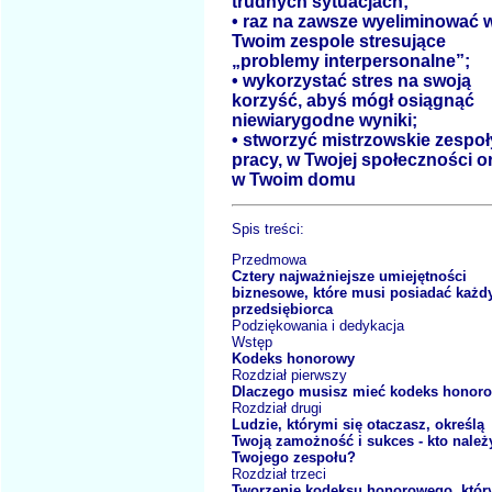
trudnych sytuacjach;
• raz na zawsze wyeliminować 
Twoim zespole stresujące
„problemy interpersonalne”;
• wykorzystać stres na swoją
korzyść, abyś mógł osiągnąć
niewiarygodne wyniki;
• stworzyć mistrzowskie zespoł
pracy, w Twojej społeczności o
w Twoim domu
Spis treści:
Przedmowa
Cztery najważniejsze umiejętności
biznesowe, które musi posiadać każd
przedsiębiorca
Podziękowania i dedykacja
Wstęp
Kodeks honorowy
Rozdział pierwszy
Dlaczego musisz mieć kodeks honor
Rozdział drugi
Ludzie, którymi się otaczasz, określą
Twoją zamożność i sukces - kto należ
Twojego zespołu?
Rozdział trzeci
Tworzenie kodeksu honorowego, któr