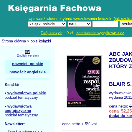
wprowadź własne kryteria wyszukiwania książek: (
jak szuka
Twój koszyk
: 0 zł
zamówienie wysyłkowe >>>
Strona główna
> opis książki
ABC JA
English version
ZBUDOW
nowości: polskie
KTÓRY 
nowości: angielskie
BLAIR S.
Książki:
•
wydawnictwa polskie
wydawnictwo
podział tematyczny
wydania 2011
•
wydawnictwa
cena netto:
5
anglojęzyczne
cena 52,25
podział tematyczny
dodaj do ko
Newsletter:
cena netto + 5% vat