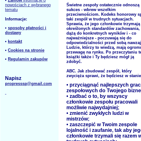
•
Zamów
informacje o
nowościach z wybranego
Świetne zespoły ostatecznie odnoszą
tematu
sukces - wbrew wszelkim
przeciwnościom. Kodeks honorowy s
Informacje:
taki zespół w trudnych sytuacjach.
Sprawia, że jego członkowie trzymają 
•
sposoby płatności i
określonych standardów zachowania,
dostawy
dążą do konkretnych wyników i - co
najważniejsze - poczuwają się do
•
kontakt
odpowiedzialności przed sobą nawza
Ludzie, którzy to wiedzą, mają ogrom
•
Cookies na stronie
przewagę na rynku. Po przeczytaniu t
książki także i Ty będziesz mógł ją
•
Regulamin zakupów
zdobyć.
ABC. Jak zbudować zespół, który
zwycięża sprawi, że będziesz w stanie
Napisz
propresssp@gmail.com
• przyciągnąć najlepszych gra
zespołowych do Twojego bizne
• zadbać o to, by wszyscy
członkowie zespołu pracowali
możliwie najwydajniej;
• zmienić zwykłych ludzi w
mistrzów;
• zaszczepić w Twoim zespole
lojalność i zaufanie, tak aby je
członkowie trzymali się razem 