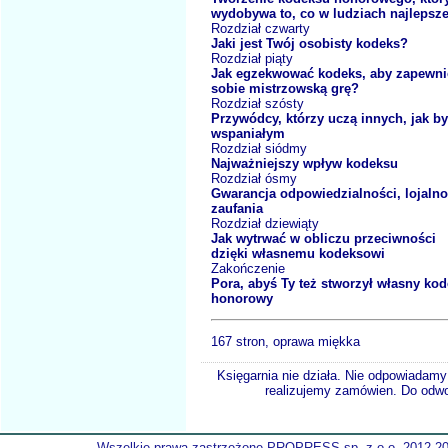
wydobywa to, co w ludziach najlepsz
Rozdział czwarty
Jaki jest Twój osobisty kodeks?
Rozdział piąty
Jak egzekwować kodeks, aby zapewni
sobie mistrzowską grę?
Rozdział szósty
Przywódcy, którzy uczą innych, jak b
wspaniałym
Rozdział siódmy
Najważniejszy wpływ kodeksu
Rozdział ósmy
Gwarancja odpowiedzialności, lojalno
zaufania
Rozdział dziewiąty
Jak wytrwać w obliczu przeciwności
dzięki własnemu kodeksowi
Zakończenie
Pora, abyś Ty też stworzył własny ko
honorowy
167 stron, oprawa miękka
Księgarnia nie działa. Nie odpowiadamy 
realizujemy zamówien. Do odwol
Wszelkie prawa zastrzeżone PROPRESS sp. z o.o. 2012-2