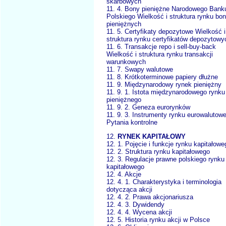
skarbowych
11. 4. Bony pieniężne Narodowego Bank
Polskiego Wielkość i struktura rynku bo
pieniężnych
11. 5. Certyfikaty depozytowe Wielkość i
struktura rynku certyfikatów depozytowy
11. 6. Transakcje repo i sell-buy-back
Wielkość i struktura rynku transakcji
warunkowych
11. 7. Swapy walutowe
11. 8. Krótkoterminowe papiery dłużne
11. 9. Międzynarodowy rynek pieniężny
11. 9. 1. Istota międzynarodowego rynku
pieniężnego
11. 9. 2. Geneza eurorynków
11. 9. 3. Instrumenty rynku eurowalutow
Pytania kontrolne
12.
RYNEK KAPITAŁOWY
12. 1. Pojęcie i funkcje rynku kapitałowe
12. 2. Struktura rynku kapitałowego
12. 3. Regulacje prawne polskiego rynku
kapitałowego
12. 4. Akcje
12. 4. 1. Charakterystyka i terminologia
dotycząca akcji
12. 4. 2. Prawa akcjonariusza
12. 4. 3. Dywidendy
12. 4. 4. Wycena akcji
12. 5. Historia rynku akcji w Polsce