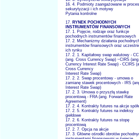
16. 4. Podmioty zaangażowane w proce
sekurytyzacji i ich motywy
Pytania kontrolne
17.
RYNEK POCHODNYCH
INSTRUMENTÓW FINANSOWYCH
17. 1. Pojęcie, rodzaje oraz funkcje
pochodnych instrumentów finansowych
17. 2. Mechanizmy działania pochodnyc
instrumentów finansowych oraz uczestni
ich rynku
17. 2. 1. Kapitałowy swap walutowy - C
(ang. Cross Currency Swap) ~CIRS (ang
Currency Interest Rate Swap) - CCIRS (
Cross Currency
Interest Rate Swap)
17. 2. 2. Swap procentowy - umowa o
zamianę stawek procentowych - IRS (an
Interest Rate Swap)
17. 2. 3. Umowa o przyszłą stawkę
procentową - FRA (ang. Forward Rate
Agreement)
17. 2. 4. Kontrakty futures na akcje spół
17. 2. 5. Kontrakty futures na indeksy
giełdowe
17. 2. 6. Kontrakty futures na stopę
procentową
17. 2. 7. Opcja na akcje
17. 3. Główne ośrodki obrotów pochodny
instrumentami finansowymi w świecie...