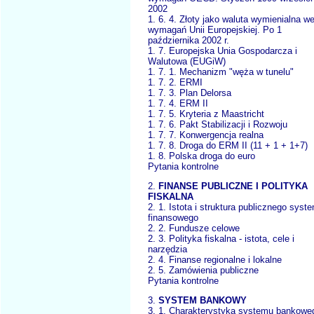
2002
1. 6. 4. Złoty jako waluta wymienialna w
wymagań Unii Europejskiej. Po 1
października 2002 r.
1. 7. Europejska Unia Gospodarcza i
Walutowa (EUGiW)
1. 7. 1. Mechanizm "węża w tunelu"
1. 7. 2. ERMI
1. 7. 3. Plan Delorsa
1. 7. 4. ERM II
1. 7. 5. Kryteria z Maastricht
1. 7. 6. Pakt Stabilizacji i Rozwoju
1. 7. 7. Konwergencja realna
1. 7. 8. Droga do ERM II (11 + 1 + 1+7)
1. 8. Polska droga do euro
Pytania kontrolne
2.
FINANSE PUBLICZNE I POLITYKA
FISKALNA
2. 1. Istota i struktura publicznego syst
finansowego
2. 2. Fundusze celowe
2. 3. Polityka fiskalna - istota, cele i
narzędzia
2. 4. Finanse regionalne i lokalne
2. 5. Zamówienia publiczne
Pytania kontrolne
3.
SYSTEM BANKOWY
3. 1. Charakterystyka systemu bankowe