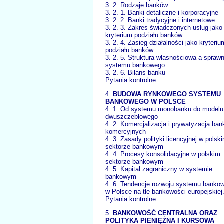
3. 2. Rodzaje banków
3. 2. 1. Banki detaliczne i korporacyjne
3. 2. 2. Banki tradycyjne i internetowe
3. 2. 3. Zakres świadczonych usług jako
kryterium podziału banków
3. 2. 4. Zasięg działalności jako kryteriu
podziału banków
3. 2. 5. Struktura własnościowa a spraw
systemu bankowego
3. 2. 6. Bilans banku
Pytania kontrolne
4.
BUDOWA RYNKOWEGO SYSTEMU
BANKOWEGO W POLSCE
4. 1. Od systemu monobanku do modelu
dwuszczeblowego
4. 2. Komercjalizacja i prywatyzacja ba
komercyjnych
4. 3. Zasady polityki licencyjnej w polsk
sektorze bankowym
4. 4. Procesy konsolidacyjne w polskim
sektorze bankowym
4. 5. Kapitał zagraniczny w systemie
bankowym
4. 6. Tendencje rozwoju systemu banko
w Polsce na tle bankowości europejskiej.
Pytania kontrolne
5.
BANKOWOŚĆ CENTRALNA ORAZ
POLITYKA PIENIĘŻNA I KURSOWA