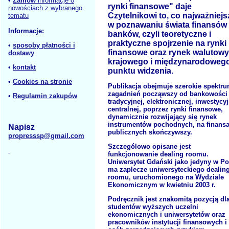
•
Zamów
informacje o
rynki finansowe" daje
nowościach z wybranego
Czytelnikowi to, co najważniejs
tematu
w poznawaniu świata finansów 
Informacje:
banków, czyli teoretyczne i
praktyczne spojrzenie na rynki
•
sposoby płatności i
finansowe oraz rynek walutowy,
dostawy
krajowego i międzynarodoweg
•
kontakt
punktu widzenia.
•
Cookies na stronie
Publikacja obejmuje szerokie spektr
zagadnień począwszy od bankowości
•
Regulamin zakupów
tradycyjnej, elektronicznej, inwestycyj
centralnej, poprzez rynki finansowe,
dynamicznie rozwijający się rynek
instrumentów pochodnych, na finans
Napisz
publicznych skończywszy.
propresssp@gmail.com
Szczególowo opisane jest
funkcjonowanie dealing roomu.
Uniwersytet Gdański jako jedyny w Po
ma zaplecze uniwersyteckiego dealin
roomu, uruchomionego na Wydziale
Ekonomicznym w kwietniu 2003 r.
Podręcznik jest znakomitą pozycją dl
studentów wyższych uczelni
ekonomicznych i uniwersytetów oraz
pracowników instytucji finansowych i