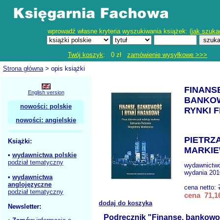
wprowadź własne kryteria wyszukiwania książek: (
jak szuka
Twój koszyk
: 0 zł
zamówienie wysyłkowe >>>
Strona główna
> opis książki
FINANS
English version
BANKOW
nowości: polskie
RYNKI 
nowości: angielskie
PIETRZA
Książki:
MARKIE
•
wydawnictwa polskie
podział tematyczny
wydawnictw
wydania 201
•
wydawnictwa
anglojęzyczne
cena netto:
podział tematyczny
cena 71,16
dodaj do koszyka
Newsletter:
Podręcznik "Finanse, bankowo