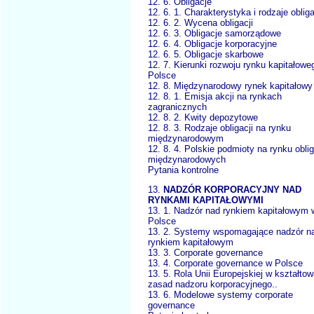
12. 6. Obligacje
12. 6. 1. Charakterystyka i rodzaje obliga
12. 6. 2. Wycena obligacji
12. 6. 3. Obligacje samorządowe
12. 6. 4. Obligacje korporacyjne
12. 6. 5. Obligacje skarbowe
12. 7. Kierunki rozwoju rynku kapitałowe
Polsce
12. 8. Międzynarodowy rynek kapitałowy
12. 8. 1. Emisja akcji na rynkach
zagranicznych
12. 8. 2. Kwity depozytowe
12. 8. 3. Rodzaje obligacji na rynku
międzynarodowym
12. 8. 4. Polskie podmioty na rynku oblig
międzynarodowych
Pytania kontrolne
13.
NADZÓR KORPORACYJNY NAD
RYNKAMI KAPITAŁOWYMI
13. 1. Nadzór nad rynkiem kapitałowym 
Polsce
13. 2. Systemy wspomagające nadzór n
rynkiem kapitałowym
13. 3. Corporate governance
13. 4. Corporate governance w Polsce
13. 5. Rola Unii Europejskiej w kształtow
zasad nadzoru korporacyjnego..
13. 6. Modelowe systemy corporate
governance