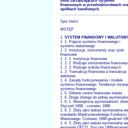
osób zarządzających ryzykiem
finansowym w przedsiębiorstwach or
spółkach handlowych.
Spis treści:
WSTĘP
1.
SYSTEM FINANSOWY I WALUTOW
1. 1. Pojęcie systemu finansowego i
systemu walutowego
1. 2. Instytucje, instrumenty oraz rynki
finansowe
1. 2. 1. Instytucje finansowe
1. 2. 2. Rodzaje instrumentów finansowy
1. 2. 3. Rodzaje rynków finansowych
1. 3. Transakcja finansowa a transakcja
walutowa
1. 4. Zasady funkcjonowania i modele
systemu finansowego. Tendencje rozwoj
systemu finansowego
1. 5. Główne centra finansowe świata
1. 6. Droga złotego do pełnej wymienialn
1. 6. 1. Wewnętrzna wymienialność złote
Styczeń 1990 - czerwiec 1995
1. 6. 2. Złoty jako waluta wymienialna w
standardu Międzynarodowego Funduszu
Walutowego. Czerwiec 1995-grudzień 19
1. 6. 3. Złoty jako waluta wymienialna w
wymagań OECD. Styczeń 1999-wrzesie