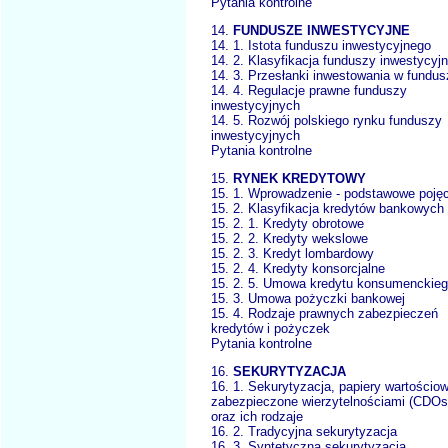
Pytania kontrolne
14.
FUNDUSZE INWESTYCYJNE
14. 1. Istota funduszu inwestycyjnego
14. 2. Klasyfikacja funduszy inwestycyj
14. 3. Przesłanki inwestowania w fundus
14. 4. Regulacje prawne funduszy
inwestycyjnych
14. 5. Rozwój polskiego rynku funduszy
inwestycyjnych
Pytania kontrolne
15.
RYNEK KREDYTOWY
15. 1. Wprowadzenie - podstawowe pojęc
15. 2. Klasyfikacja kredytów bankowych
15. 2. 1. Kredyty obrotowe
15. 2. 2. Kredyty wekslowe
15. 2. 3. Kredyt lombardowy
15. 2. 4. Kredyty konsorcjalne
15. 2. 5. Umowa kredytu konsumenckie
15. 3. Umowa pożyczki bankowej
15. 4. Rodzaje prawnych zabezpieczeń
kredytów i pożyczek
Pytania kontrolne
16.
SEKURYTYZACJA
16. 1. Sekurytyzacja, papiery wartościo
zabezpieczone wierzytelnościami (CDOs
oraz ich rodzaje
16. 2. Tradycyjna sekurytyzacja
16. 3. Syntetyczna sekurytyzacja