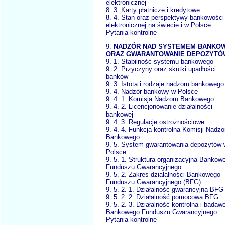
elektronicznej
8. 3. Karty płatnicze i kredytowe
8. 4. Stan oraz perspektywy bankowości
elektronicznej na świecie i w Polsce
Pytania kontrolne
9.
NADZÓR NAD SYSTEMEM BANKO
ORAZ GWARANTOWANIE DEPOZYTÓ
9. 1. Stabilność systemu bankowego
9. 2. Przyczyny oraz skutki upadłości
banków
9. 3. Istota i rodzaje nadzoru bankowego
9. 4. Nadzór bankowy w Polsce
9. 4. 1. Komisja Nadzoru Bankowego
9. 4. 2. Licencjonowanie działalności
bankowej
9. 4. 3. Regulacje ostrożnościowe
9. 4. 4. Funkcja kontrolna Komisji Nadzo
Bankowego
9. 5. System gwarantowania depozytów 
Polsce
9. 5. 1. Struktura organizacyjna Bankow
Funduszu Gwarancyjnego
9. 5. 2. Zakres działalności Bankowego
Funduszu Gwarancyjnego (BFG)
9. 5. 2. 1. Działalność gwarancyjna BFG
9. 5. 2. 2. Działalność pomocowa BFG
9. 5. 2. 3. Działalność kontrolna i badaw
Bankowego Funduszu Gwarancyjnego
Pytania kontrolne