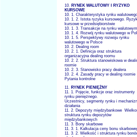
10.
RYNEK WALUTOWY I RYZYKO
KURSOWE
10. 1. Charakterystyka rynku walutoweg
10. 1. 2. Istota ryzyka kursowego. Ryzy
kursowe w przedsiębiorstwie
10. 1. 3. Transakcje na rynku walutowy
10. 1. 4. Rozwój rynku walutowego w Po
10. 1. 5. Perspektywy rozwoju rynku
walutowego w Polsce
10. 2. Dealing room
10. 2. 1. Definicja oraz struktura
organizacyjna dealing roomu
10. 2. 2. Struktura stanowiskowa w deali
roomie
10. 2. 3. Stanowisko pracy dealera
10. 2. 4. Zasady pracy w dealing roomie
Pytania kontrolne
11.
RYNEK PIENIĘŻNY
11. 1. Pojęcie, funkcje oraz instrumenty
rynku pieniężnego.
Uczestnicy, segmenty rynku i mechani
działania
11. 2. Depozyty międzybankowe Wielkoś
struktura rynku depozytów
międzybankowych
11. 3. Bony skarbowe
11. 3. 1. Kalkulacja ceny bonu skarbowe
11. 3. 2. Wielkość i struktura rynku bon