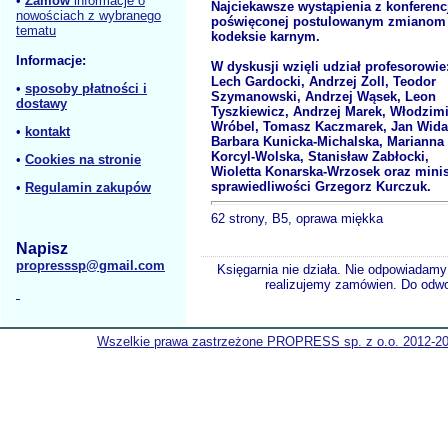
•
Zamów
informacje o
Najciekawsze wystąpienia z konferenc
nowościach z wybranego
poświęconej postulowanym zmianom
tematu
kodeksie karnym.
Informacje:
W dyskusji wzięli udział profesorowie
Lech Gardocki, Andrzej Zoll, Teodor
•
sposoby płatności i
Szymanowski, Andrzej Wąsek, Leon
dostawy
Tyszkiewicz, Andrzej Marek, Włodzim
Wróbel, Tomasz Kaczmarek, Jan Wida
•
kontakt
Barbara Kunicka-Michalska, Marianna
Korcyl-Wolska, Stanisław Zabłocki,
•
Cookies na stronie
Wioletta Konarska-Wrzosek oraz minis
sprawiedliwości Grzegorz Kurczuk.
•
Regulamin zakupów
62 strony, B5, oprawa miękka
Napisz
propresssp@gmail.com
Księgarnia nie działa. Nie odpowiadamy 
realizujemy zamówien. Do odwol
Wszelkie prawa zastrzeżone PROPRESS sp. z o.o. 2012-2