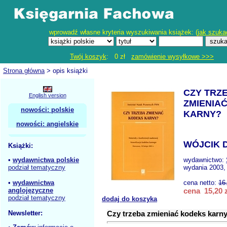
wprowadź własne kryteria wyszukiwania książek: (
jak szuka
Twój koszyk
: 0 zł
zamówienie wysyłkowe >>>
Strona główna
> opis książki
CZY TRZ
English version
ZMIENIA
nowości: polskie
KARNY?
nowości: angielskie
WÓJCIK D
Książki:
•
wydawnictwa polskie
wydawnictwo:
podział tematyczny
wydania 2003,
•
wydawnictwa
cena netto:
16
anglojęzyczne
cena 15,20 z
podział tematyczny
dodaj do koszyka
Newsletter:
Czy trzeba zmieniać kodeks karn