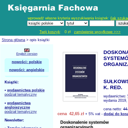
wprowadź własne kryteria wyszukiwania książek: (
jak szuka
Twój koszyk
: 0 zł
zamówienie wysyłkowe >>>
Strona główna
> opis książki
DOSKONA
English version
SYSTEM
nowości: polskie
ORGANIZ
nowości: angielskie
SUŁKOWS
Książki:
K. RED.
•
wydawnictwa polskie
podział tematyczny
wydawnictwo:
wydania 2019,
•
wydawnictwa
anglojęzyczne
cena netto:
44
podział tematyczny
cena 42,65 zł
+ 5% vat -
dodaj do kos
Newsletter:
Doskonalenie systemów
organizacyjnych