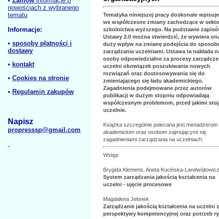
•
Zamów
informacje o
nowościach z wybranego
tematu
Tematyka niniejszej pracy doskonale wpisuje
we współczesne zmiany zachodzące w sekto
Informacje:
szkolnictwa wyższego. Na podstawie zapis
Ustawy 2.0 można stwierdzić, że wywiera on
•
sposoby płatności i
duży wpływ na zmianę podejścia do sposob
dostawy
zarządzania uczelniami. Ustawa ta nakłada n
osoby odpowiedzialne za procesy zarządcze
•
kontakt
uczelni obowiązek poszukiwania nowych
rozwiązań oraz dostosowywania się do
•
Cookies na stronie
zmieniającego się ładu akademickiego.
Zagadnienia podejmowane przez autorów
•
Regulamin zakupów
publikacji w dużym stopniu odpowiadają
współczesnym problemom, przed jakimi stoj
uczelnie.
Napisz
Książka szczególnie polecana jest menadżerom
propresssp@gmail.com
akademickim oraz osobom zajmującymi się
zagadnieniami zarządzania na uczelniach.
Wstęp
Brygida Klemens, Aneta Kucińska-Landwójtowic
System zarządzania jakością kształcenia na
uczelni - ujęcie procesowe
Magdalena Jelonek
Zarządzanie jakością kształcenia na uczelni 
perspektywy kompetencyjnej oraz potrzeb r