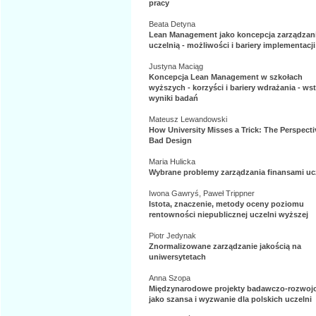
pracy
Beata Detyna
Lean Management jako koncepcja zarządzan
uczelnią - możliwości i bariery implementacji
Justyna Maciąg
Koncepcja Lean Management w szkołach
wyższych - korzyści i bariery wdrażania - ws
wyniki badań
Mateusz Lewandowski
How University Misses a Trick: The Perspecti
Bad Design
Maria Hulicka
Wybrane problemy zarządzania finansami uc
Iwona Gawryś, Paweł Trippner
Istota, znaczenie, metody oceny poziomu
rentowności niepublicznej uczelni wyższej
Piotr Jedynak
Znormalizowane zarządzanie jakością na
uniwersytetach
Anna Szopa
Międzynarodowe projekty badawczo-rozwoj
jako szansa i wyzwanie dla polskich uczelni