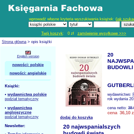
wprowadź własne kryteria wyszukiwania książek: (
jak szuka
Twój koszyk
: 0 zł
zamówienie wysyłkowe >>>
Strona główna
> opis książki
20
English version
NAJWSPA
nowości: polskie
BUDOWLI
nowości: angielskie
GUTBERLE
Książki:
•
wydawnictwa polskie
wydawnictwo:
podział tematyczny
rok wydania 20
•
wydawnictwa
cena netto:
38.
anglojęzyczne
cena 36,10 z
podział tematyczny
dodaj do koszyka
Newsletter:
20 najwspanialszych
budowli świata