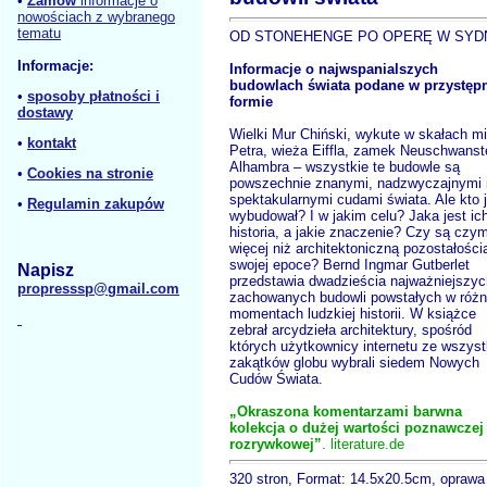
•
Zamów
informacje o
nowościach z wybranego
tematu
OD STONEHENGE PO OPERĘ W SYD
Informacje:
Informacje o najwspanialszych
budowlach świata podane w przystęp
•
sposoby płatności i
formie
dostawy
Wielki Mur Chiński, wykute w skałach m
•
kontakt
Petra, wieża Eiffla, zamek Neuschwanste
Alhambra – wszystkie te budowle są
•
Cookies na stronie
powszechnie znanymi, nadzwyczajnymi 
spektakularnymi cudami świata. Ale kto 
•
Regulamin zakupów
wybudował? I w jakim celu? Jaka jest ic
historia, a jakie znaczenie? Czy są czy
więcej niż architektoniczną pozostałości
swojej epoce? Bernd Ingmar Gutberlet
Napisz
przedstawia dwadzieścia najważniejszyc
propresssp@gmail.com
zachowanych budowli powstałych w róż
momentach ludzkiej historii. W książce
zebrał arcydzieła architektury, spośród
których użytkownicy internetu ze wszyst
zakątków globu wybrali siedem Nowych
Cudów Świata.
„Okraszona komentarzami barwna
kolekcja o dużej wartości poznawczej 
rozrywkowej”
. literature.de
320 stron, Format: 14.5x20.5cm, oprawa