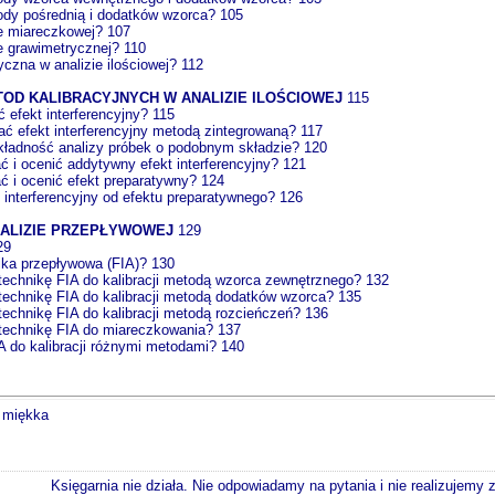
ody pośrednią i dodatków wzorca? 105
ie miareczkowej? 107
ie grawimetrycznej? 110
czna w analizie ilościowej? 112
D KALIBRACYJNYCH W ANALIZIE ILOŚCIOWEJ
115
efekt interferencyjny? 115
ać efekt interferencyjny metodą zintegrowaną? 117
kładność analizy próbek o podobnym składzie? 120
i ocenić addytywny efekt interferencyjny? 121
 i ocenić efekt preparatywny? 124
 interferencyjny od efektu preparatywnego? 126
NALIZIE PRZEPŁYWOWEJ
129
29
ika przepływowa (FIA)? 130
echnikę FIA do kalibracji metodą wzorca zewnętrznego? 132
echnikę FIA do kalibracji metodą dodatków wzorca? 135
echnikę FIA do kalibracji metodą rozcieńczeń? 136
technikę FIA do miareczkowania? 137
 do kalibracji różnymi metodami? 140
a miękka
Księgarnia nie działa. Nie odpowiadamy na pytania i nie realizujemy