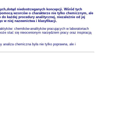
owych,dotąd niedostrzeganych koncepcji. Wśród tych
 za pomocą wzorców o charakterze nie tylko chemicznym, ale
o każdej procedury analitycznej, niezależnie od jej
w niej nazewnictwa i klasyfikacji.
raktyków: chemików-analityków pracujących w laboratoriach
może stać się nieocenionym narzędziem pracy oraz inspiracją
y analiza chemiczna była nie tylko poprawna, ale i