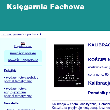
Strona główna
> opis książki
KALIBRAC
English version
nowości: polskie
KOŚCIELN
nowości: angielskie
wydawnictwo:
Książki:
cena netto:
80.
•
wydawnictwa polskie
podział tematyczny
Kalibracj
•
wydawnictwa
anglojęzyczne
Poradnik pr
podział tematyczny
Newsletter:
Kalibracja w chemii analitycznej. Poradn
Książka ta przyjmuje nietypową, lecz ni