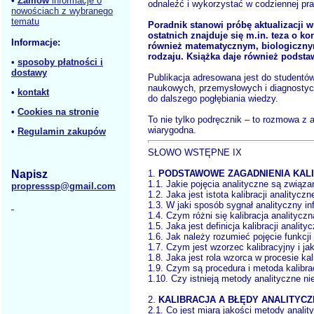
•
Zamów
informacje o
odnaleźć i wykorzystać w codziennej prac
nowościach z wybranego
tematu
Poradnik stanowi próbę aktualizacji 
ostatnich znajduje się m.in. teza o ko
Informacje:
również matematycznym, biologicznym 
rodzaju. Książka daje również podsta
•
sposoby płatności i
dostawy
Publikacja adresowana jest do studentó
naukowych, przemysłowych i diagnostyczn
•
kontakt
do dalszego pogłębiania wiedzy.
•
Cookies na stronie
To nie tylko podręcznik – to rozmowa z a
wiarygodna.
•
Regulamin zakupów
SŁOWO WSTĘPNE IX
Napisz
1.
PODSTAWOWE ZAGADNIENIA KAL
1.1. Jakie pojęcia analityczne są związa
propresssp@gmail.com
1.2. Jaka jest istota kalibracji analityczn
1.3. W jaki sposób sygnał analityczny inf
1.4. Czym różni się kalibracja analityczn
1.5. Jaka jest definicja kalibracji anality
1.6. Jak należy rozumieć pojęcie funkcji 
1.7. Czym jest wzorzec kalibracyjny i jak
1.8. Jaka jest rola wzorca w procesie kali
1.9. Czym są procedura i metoda kalibra
1.10. Czy istnieją metody analityczne ni
2.
KALIBRACJA A BŁĘDY ANALITYCZ
2.1. Co jest miarą jakości metody analit