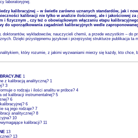
y laboratoryjnej.
wiedzy kalibracyjnej – w świetle zarówno uznanych standardów, jak i n
nieczności kalibracji nie tylko w analizie ilościowej, ale i jakościowej
i fizycznym , czy też o obowiązkowym włączaniu etapu kalibracyjnego d
wy do uporządkowania zagadnień kalibracyjnych wedle zaproponowanego 
w, doktorantów, wykładowców, nauczycieli chemii, a przede wszystkim – do p
ych. Dzięki przystępnemu językowi i przejrzystej strukturze publikacja ta 
nalitykiem, który rozumie, z jakimi wyzwaniami mierzy się każdy, kto chce, b
IBRACYJNE
1
ne z kalibracją analityczną? 1
ej? 3
ormuje o rodzaju i ilości analitu w próbce? 4
a od kalibracji instrumentalnej? 5
cznej? 6
kalibracyjnej? 6
ie są jego rodzaje? 7
bracji analitycznej? 8
cyjna? 10
ewymagające kalibracji? 11
NE
13
ycznej? 13