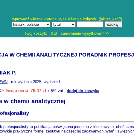
wprowadź własne kryteria wyszukiwania książek: (
jak szukać?
)
Twój koszyk
: 0 zł
zamówienie wysyłkowe >>>
JA W CHEMII ANALITYCZNEJ PORADNIK PROFES
IAK P.
PWN
, rok wydania 2025, wydanie I
Twoja cena 76,47 zł
49
+ 5% vat -
dodaj do koszyka
a w chemii analitycznej
ofesjonalisty
ik profesjonalisty to publikacja poświęcona jednemu z kluczowych, choć częst
ezwykle praktyczną formę: zestawu najczęściej zadawanych pytań i zwięzłyc