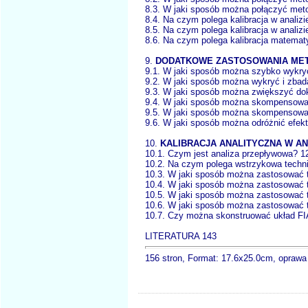
8.3. W jaki sposób można połączyć met
8.4. Na czym polega kalibracja w analiz
8.5. Na czym polega kalibracja w analiz
8.6. Na czym polega kalibracja matematy
9.
DODATKOWE ZASTOSOWANIA METO
9.1. W jaki sposób można szybko wykryć 
9.2. W jaki sposób można wykryć i zbad
9.3. W jaki sposób można zwiększyć do
9.4. W jaki sposób można skompensować 
9.5. W jaki sposób można skompensować
9.6. W jaki sposób można odróżnić efekt
10.
KALIBRACJA ANALITYCZNA W A
10.1. Czym jest analiza przepływowa? 1
10.2. Na czym polega wstrzykowa techn
10.3. W jaki sposób można zastosować t
10.4. W jaki sposób można zastosować t
10.5. W jaki sposób można zastosować t
10.6. W jaki sposób można zastosować 
10.7. Czy można skonstruować układ FIA
LITERATURA 143
156 stron, Format: 17.6x25.0cm, opraw