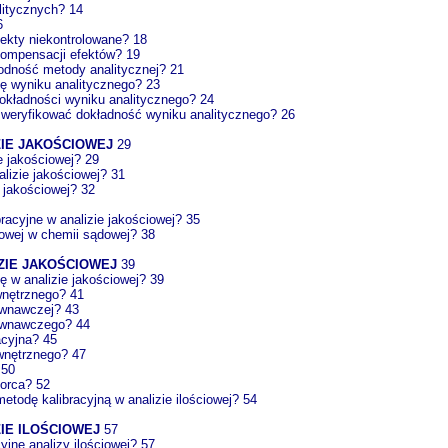
alitycznych? 14
6
ekty niekontrolowane? 18
 kompensacji efektów? 19
odność metody analitycznej? 21
ję wyniku analitycznego? 23
dokładności wyniku analitycznego? 24
zweryfikować dokładność wyniku analitycznego? 26
ZIE JAKOŚCIOWEJ
29
e jakościowej? 29
alizie jakościowej? 31
e jakościowej? 32
racyjne w analizie jakościowej? 35
ciowej w chemii sądowej? 38
ZIE JAKOŚCIOWEJ
39
ię w analizie jakościowej? 39
wnętrznego? 41
ównawczej? 43
równawczego? 44
cyjna? 45
wnętrznego? 47
 50
orca? 52
etodę kalibracyjną w analizie ilościowej? 54
ZIE ILOŚCIOWEJ
57
yjne analizy ilościowej? 57