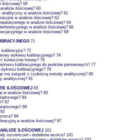
e ilościowej? 58
analizie ilościowej? 60
nalityczny w analizie ilościowej? 61
acyjne w analizie ilościowej? 62
eparatywnego w analizie ilościowej? 64
erferencyjnego w analizie ilościowej? 66
ecjacyjnego w analizie ilościowej? 69
LIBRACYJNEGO
71
 kalibracyjny? 72
arowy wykresu kalibracyjnego? 74
yć koniecznie liniowy? 76
 wykresu kalibracyjnego do punktów pomiarowych? 77
 wykresu kalibracyjnego? 79
ego ma związek z czułością metody analitycznej? 80
y analitycznej? 81
ZIE ILOŚCIOWEJ
83
ę w analizie ilościowej? 83
wnętrznego? 84
ń? 87
wnętrznego? 89
 92
wzorca? 94
bracyjną w analizie ilościowej? 97
NALIZIE ILOŚCIOWEJ
101
ody rozcieńczeń i dodatków wzorca? 101
ody wzorca wewnętrznego i dodatków wzorca? 103