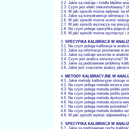
2.2. Jakie są rodzaje i źródła błędów an
2.3. Czym jest efekt niekontrolowany? 1
2.4. W jaki sposób można wpływać na ef
2.5. Jakie są konsekwencje eliminacji i
2.6. W jaki sposób można ocenić wiaryg
2.7. W jaki sposób wyznacza się precyz
2.8. Na czym polega specyfika pojęcia 
2.9. W jaki sposób można wyznaczyć i 
3.
SPECYFIKA KALIBRACJI W ANALI
3.1. Na czym polega kalibracja w analizi
3.2. Jakie są informacje pomiarowe w an
3.3. Jakie są rodzaje wzorców w analizi
3.4. Czym jest analiza sensoryczna? 34
3.5. Jakie są podstawowe problemy kalib
3.6. Jakie jest znaczenie analizy jakoś
4.
METODY KALIBRACYJNE W ANALI
4.1. Jakie metody kalibracyjne stosuje s
4.2. Na czym polega metoda wzorca ze
4.3. Na czym polega metoda próbki por
4.4. Na czym polega metoda profilu po
4.5. Na czym polega metoda dyskrymina
4.6. Na czym polega metoda wzorca we
4.7. Na czym polega metoda pośrednia?
4.8. Na czym polega metoda dodatku wz
4.9. W jaki sposób wybrać odpowiednią m
5.
SPECYFIKA KALIBRACJI W ANALI
5.1. Jakie są podstawowe cechy kalibrac