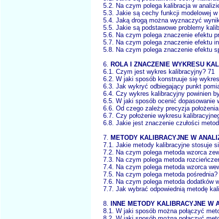
5.2. Na czym polega kalibracja w analizi
5.3. Jakie są cechy funkcji modelowej w 
5.4. Jaką drogą można wyznaczyć wynik a
5.5. Jakie są podstawowe problemy kalibr
5.6. Na czym polega znaczenie efektu pr
5.7. Na czym polega znaczenie efektu int
5.8. Na czym polega znaczenie efektu sp
6.
ROLA I ZNACZENIE WYKRESU KA
6.1. Czym jest wykres kalibracyjny? 71
6.2. W jaki sposób konstruuje się wykres
6.3. Jak wykryć odbiegający punkt pomi
6.4. Czy wykres kalibracyjny powinien b
6.5. W jaki sposób ocenić dopasowanie
6.6. Od czego zależy precyzja położenia
6.7. Czy położenie wykresu kalibracyjn
6.8. Jakie jest znaczenie czułości metod
7.
METODY KALIBRACYJNE W ANALI
7.1. Jakie metody kalibracyjne stosuje si
7.2. Na czym polega metoda wzorca ze
7.3. Na czym polega metoda rozcieńcze
7.4. Na czym polega metoda wzorca we
7.5. Na czym polega metoda pośrednia?
7.6. Na czym polega metoda dodatków 
7.7. Jak wybrać odpowiednią metodę kali
8.
INNE METODY KALIBRACYJNE W A
8.1. W jaki sposób można połączyć met
8.2. W jaki sposób można połączyć met