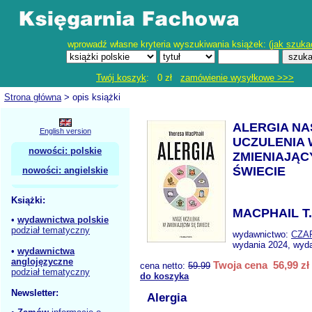
wprowadź własne kryteria wyszukiwania książek: (
jak szuka
Twój koszyk
: 0 zł
zamówienie wysyłkowe >>>
Strona główna
> opis książki
ALERGIA NA
English version
UCZULENIA 
nowości: polskie
ZMIENIAJĄC
ŚWIECIE
nowości: angielskie
Książki:
MACPHAIL T.
•
wydawnictwa polskie
podział tematyczny
wydawnictwo:
CZA
wydania 2024, wyda
•
wydawnictwa
anglojęzyczne
Twoja cena 56,99 zł
cena netto:
59.99
podział tematyczny
do koszyka
Newsletter:
Alergia