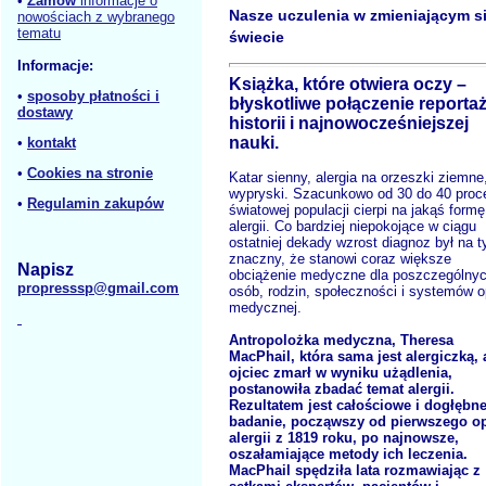
•
Zamów
informacje o
Nasze uczulenia w zmieniającym s
nowościach z wybranego
tematu
świecie
Informacje:
Książka, które otwiera oczy –
•
sposoby płatności i
błyskotliwe połączenie reportaż
dostawy
historii i najnowocześniejszej
nauki.
•
kontakt
•
Cookies na stronie
Katar sienny, alergia na orzeszki ziemne
wypryski. Szacunkowo od 30 do 40 proc
•
Regulamin zakupów
światowej populacji cierpi na jakąś formę
alergii. Co bardziej niepokojące w ciągu
ostatniej dekady wzrost diagnoz był na t
znaczny, że stanowi coraz większe
Napisz
obciążenie medyczne dla poszczególny
propresssp@gmail.com
osób, rodzin, społeczności i systemów o
medycznej.
Antropolożka medyczna, Theresa
MacPhail, która sama jest alergiczką, a
ojciec zmarł w wyniku użądlenia,
postanowiła zbadać temat alergii.
Rezultatem jest całościowe i dogłębn
badanie, począwszy od pierwszego o
alergii z 1819 roku, po najnowsze,
oszałamiające metody ich leczenia.
MacPhail spędziła lata rozmawiając z