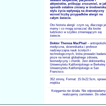
setkami ekspertów, pacjentów i
aktywistów, próbując zrozumieć, w ja
sposób ostatnie zmiany w środowisku
stylu życia wpływają na dramatyczny
wzrost liczby przypadków alergii na
całym świecie.
Oto historia alergii: czym są, dlaczego je
mamy i co mogą oznaczać dla losów
ludzkości w szybko zmieniającym się
świecie.
Doktor Theresa MacPhail
– antropoloż
medyczna, dziennikarka i profesor
nadzwyczajna nauk ścisłych i
technologicznych, która prowadzi badani
pisze na temat globalnego zdrowia,
biomedycyny i chorób. Jest doktorantką
Uniwersytetu Kalifornijskiego w Berkeley 
Uniwersytetu Kalifornijskiego w San
Francisco.
352 strony, Format: 15.0x22.5cm, opraw
miękka
Księgarnia nie działa. Nie odpowiadamy 
realizujemy zamówien. Do odwol