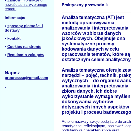
•
Zamów
informacje o
nowościach z wybranego
Praktyczny przewodnik
tematu
Analiza tematyczna (AT) jest
Informacje:
metodą opracowywania,
•
sposoby płatności i
analizowania i interpretowania
dostawy
wzorców w zbiorze danych
jakościowych. Obejmuje ona
•
kontakt
systematyczne procesy
•
Cookies na stronie
kodowania danych w celu
opracowania tematów, które są
•
Regulamin zakupów
ostatecznym celem analityczn
Analiza tematyczna oferuje zes
Napisz
narzędzi – pojęć, technik, prakt
propresssp@gmail.com
wytycznych – do organizowani
analizowania i interpretowania
zbioru danych. Ich dobre
wykorzystanie wymaga myśleni
dokonywania wyborów
dotyczących innych aspektów
projektu i procesu badawczego
Autorki nazwały swoje podejście do anal
tematycznej refleksyjnym, ponieważ jeg
podstawową charakterystyką oraz