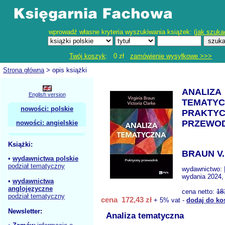
wprowadź własne kryteria wyszukiwania książek: (
jak szuka
Twój koszyk
: 0 zł
zamówienie wysyłkowe >>>
Strona główna
> opis książki
ANALIZA
English version
TEMATYC
nowości: polskie
PRAKTY
PRZEWO
nowości: angielskie
Książki:
BRAUN V.
•
wydawnictwa polskie
podział tematyczny
wydawnictwo:
wydania 2024,
•
wydawnictwa
anglojęzyczne
cena netto:
18
podział tematyczny
cena 172,43 zł
+ 5% vat -
dodaj do ko
Newsletter:
Analiza tematyczna