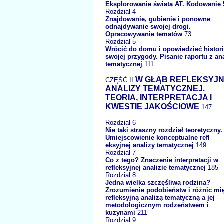
Eksplorowanie świata AT. Kodowanie
Rozdział 4
Znajdowanie, gubienie i ponowne
odnajdywanie swojej drogi.
Opracowywanie tematów
73
Rozdział 5
Wrócić do domu i opowiedzieć histor
swojej przygody. Pisanie raportu z an
tematycznej
111
W GŁĄB REFLEKSYJN
CZĘŚĆ II
ANALIZY TEMATYCZNEJ.
TEORIA, INTERPRETACJA I
KWESTIE JAKOŚCIOWE
147
Rozdział 6
Nie taki straszny rozdział teoretyczny.
Umiejscowienie konceptualne refl
eksyjnej analizy tematycznej
149
Rozdział 7
Co z tego? Znaczenie interpretacji w
refleksyjnej analizie tematycznej
185
Rozdział 8
Jedna wielka szczęśliwa rodzina?
Zrozumienie podobieństw i różnic mi
refleksyjną analizą tematyczną a jej
metodologicznym rodzeństwem i
kuzynami
211
Rozdział 9