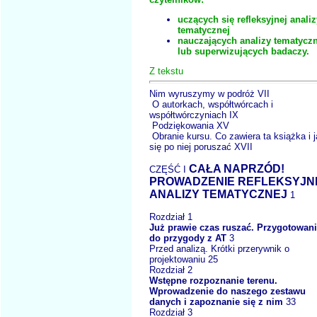
uczących się refleksyjnej analiz
tematycznej
nauczających analizy tematyczn
lub superwizujących badaczy.
Z tekstu
Nim wyruszymy w podróż VII
O autorkach, współtwórcach i
współtwórczyniach IX
Podziękowania XV
Obranie kursu. Co zawiera ta książka i 
się po niej poruszać XVII
CAŁA NAPRZÓD!
CZĘŚĆ I
PROWADZENIE REFLEKSYJN
ANALIZY TEMATYCZNEJ
1
Rozdział 1
Już prawie czas ruszać. Przygotowan
do przygody z AT
3
Przed analizą. Krótki przerywnik o
projektowaniu 25
Rozdział 2
Wstępne rozpoznanie terenu.
Wprowadzenie do naszego zestawu
danych i zapoznanie się z nim
33
Rozdział 3