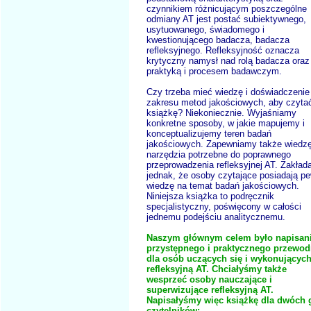
czynnikiem różnicującym poszczególne
odmiany AT jest postać subiektywnego,
usytuowanego, świadomego i
kwestionującego badacza, badacza
refleksyjnego. Refleksyjność oznacza
krytyczny namysł nad rolą badacza oraz
praktyką i procesem badawczym.
Czy trzeba mieć wiedzę i doświadczenie
zakresu metod jakościowych, aby czytać
książkę? Niekoniecznie. Wyjaśniamy
konkretne sposoby, w jakie mapujemy i
konceptualizujemy teren badań
jakościowych. Zapewniamy także wiedzę
narzędzia potrzebne do poprawnego
przeprowadzenia refleksyjnej AT. Zakła
jednak, że osoby czytające posiadają p
wiedzę na temat badań jakościowych.
Niniejsza książka to podręcznik
specjalistyczny, poświęcony w całości
jednemu podejściu analitycznemu.
Naszym głównym celem było napisan
przystępnego i praktycznego przewod
dla osób uczących się i wykonującyc
refleksyjną AT. Chciałyśmy także
wesprzeć osoby nauczające i
superwizujące refleksyjną AT.
Napisałyśmy więc książkę dla dwóch 
czytelników: