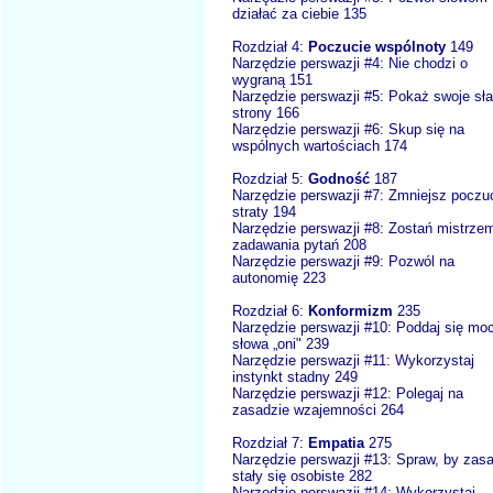
działać za ciebie 135
Rozdział 4:
Poczucie wspólnoty
149
Narzędzie perswazji #4: Nie chodzi o
wygraną 151
Narzędzie perswazji #5: Pokaż swoje sł
strony 166
Narzędzie perswazji #6: Skup się na
wspólnych wartościach 174
Rozdział 5:
Godność
187
Narzędzie perswazji #7: Zmniejsz poczu
straty 194
Narzędzie perswazji #8: Zostań mistrze
zadawania pytań 208
Narzędzie perswazji #9: Pozwól na
autonomię 223
Rozdział 6:
Konformizm
235
Narzędzie perswazji #10: Poddaj się mo
słowa „oni" 239
Narzędzie perswazji #11: Wykorzystaj
instynkt stadny 249
Narzędzie perswazji #12: Polegaj na
zasadzie wzajemności 264
Rozdział 7:
Empatia
275
Narzędzie perswazji #13: Spraw, by zas
stały się osobiste 282
Narzędzie perswazji #14: Wykorzystaj