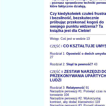
- poznasz sprawdzone techniki perswa
które faktycznie działają.
Czy kiedykolwiek czułeś frustr
i bezsilność, bezskutecznie
próbując przekonać kogoś do
swojego punktu widzenia? Ta
książka jest dla Ciebie!
Wstęp: Coś jest w wodzie 13
CO KSZTAŁTUJE UMY
CZĘŚĆ I
Rozdział 1:
Opowieść o dwóch umysła
27
Rozdział 2:
Skąd ta pewność?
43
ZESTAW NARZĘDZI D
CZĘŚĆ II
PRZEKONYWANIA UPARTYC
LUDZI
Rozdział 3:
Relatywność
91
Narzędzie perswazji #1: Poświęć czas n
torowanie 104
Narzędzie perswazji #2: Wykorzystaj
kontrast, aby dodać klarowności 119
Narzędzie perswazji #3: Pozwól słowom