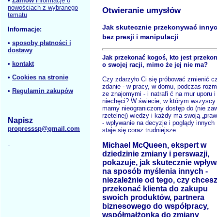
•
Zamów
informacje o
nowościach z wybranego
Otwieranie umysłów
tematu
Jak skutecznie przekonywać inny
Informacje:
bez presji i manipulacji
•
sposoby płatności i
dostawy
Jak przekonać kogoś, kto jest przeko
•
kontakt
o swojej racji, mimo że jej nie ma?
•
Cookies na stronie
Czy zdarzyło Ci się próbować zmienić c
zdanie - w pracy, w domu, podczas roz
•
Regulamin zakupów
ze znajomymi - i natrafi ć na mur uporu i
niechęci? W świecie, w którym wszyscy
mamy nieograniczony dostęp do (nie za
rzetelnej) wiedzy i każdy ma swoją „pra
Napisz
- wpływanie na decyzje i poglądy innych
propresssp@gmail.com
staje się coraz trudniejsze.
Michael McQueen, ekspert w
dziedzinie zmiany i perswazji,
pokazuje, jak skutecznie wpły
na sposób myślenia innych -
niezależnie od tego, czy chces
przekonać klienta do zakupu
swoich produktów, partnera
biznesowego do współpracy,
współmałżonka do zmiany