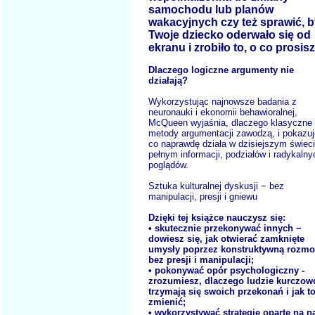
samochodu lub planów
wakacyjnych czy też sprawić, 
Twoje dziecko oderwało się od
ekranu i zrobiło to, o co prosisz
Dlaczego logiczne argumenty nie
działają?
Wykorzystując najnowsze badania z
neuronauki i ekonomii behawioralnej,
McQueen wyjaśnia, dlaczego klasyczne
metody argumentacji zawodzą, i pokazuj
co naprawdę działa w dzisiejszym świeci
pełnym informacji, podziałów i radykalny
poglądów.
Sztuka kulturalnej dyskusji − bez
manipulacji, presji i gniewu
Dzięki tej książce nauczysz się:
• skutecznie przekonywać innych −
dowiesz się, jak otwierać zamknięte
umysły poprzez konstruktywną rozm
bez presji i manipulacji;
• pokonywać opór psychologiczny -
zrozumiesz, dlaczego ludzie kurczow
trzymają się swoich przekonań i jak t
zmienić;
• wykorzystywać strategie oparte na n