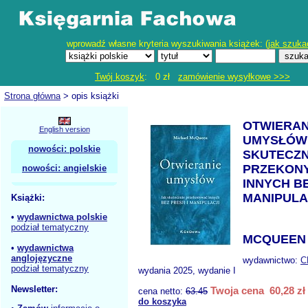
wprowadź własne kryteria wyszukiwania książek: (
jak szuka
Twój koszyk
: 0 zł
zamówienie wysyłkowe >>>
Strona główna
> opis książki
OTWIERAN
English version
UMYSŁÓW
nowości: polskie
SKUTECZN
PRZEKON
nowości: angielskie
INNYCH BE
MANIPULA
Książki:
•
wydawnictwa polskie
podział tematyczny
MCQUEEN 
•
wydawnictwa
anglojęzyczne
wydawnictwo:
C
podział tematyczny
wydania 2025, wydanie I
Newsletter:
Twoja cena 60,28 zł
cena netto:
63.45
do koszyka