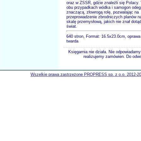
oraz w ZSSR, gdzie znaleźli się Polacy.
obu przypadkach wódka i samogon odeg
znaczącą, złowrogą rolę, pozwalając na
przeprowadzenie zbrodniczych planów n
skalę przemysłową, jakich nie znał dotą
świat.
640 stron, Format: 16.5x23.0cm, oprawa
twarda
Księgarnia nie działa. Nie odpowiadamy 
realizujemy zamówien. Do odwol
Wszelkie prawa zastrzeżone PROPRESS sp. z o.o. 2012-2