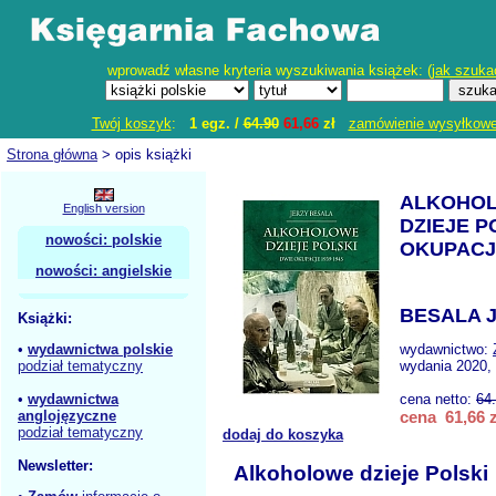
wprowadź własne kryteria wyszukiwania książek: (
jak szuka
Twój koszyk
:
1 egz. /
64.90
61,66
zł
zamówienie wysyłkow
Strona główna
> opis książki
ALKOHO
English version
DZIEJE P
nowości: polskie
OKUPACJE
nowości: angielskie
BESALA J
Książki:
•
wydawnictwa polskie
wydawnictwo:
podział tematyczny
wydania 2020, 
•
wydawnictwa
cena netto:
64
anglojęzyczne
cena 61,66 z
podział tematyczny
dodaj do koszyka
Newsletter:
Alkoholowe dzieje Polski