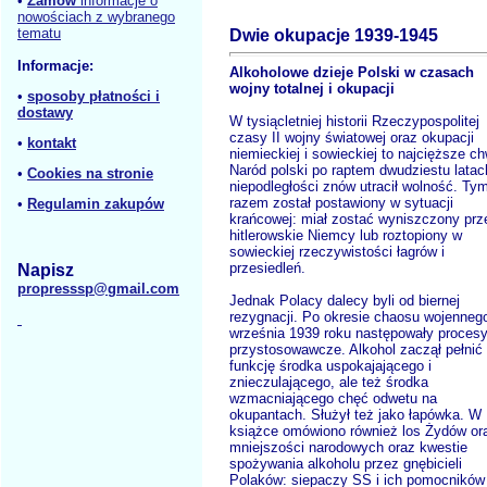
•
Zamów
informacje o
nowościach z wybranego
tematu
Dwie okupacje 1939-1945
Informacje:
Alkoholowe dzieje Polski w czasach
wojny totalnej i okupacji
•
sposoby płatności i
dostawy
W tysiącletniej historii Rzeczypospolitej
czasy II wojny światowej oraz okupacji
•
kontakt
niemieckiej i sowieckiej to najcięższe ch
Naród polski po raptem dwudziestu latac
•
Cookies na stronie
niepodległości znów utracił wolność. Ty
razem został postawiony w sytuacji
•
Regulamin zakupów
krańcowej: miał zostać wyniszczony prz
hitlerowskie Niemcy lub roztopiony w
sowieckiej rzeczywistości łagrów i
przesiedleń.
Napisz
propresssp@gmail.com
Jednak Polacy dalecy byli od biernej
rezygnacji. Po okresie chaosu wojenneg
września 1939 roku następowały proces
przystosowawcze. Alkohol zaczął pełnić
funkcję środka uspokajającego i
znieczulającego, ale też środka
wzmacniającego chęć odwetu na
okupantach. Służył też jako łapówka. W
książce omówiono również los Żydów or
mniejszości narodowych oraz kwestie
spożywania alkoholu przez gnębicieli
Polaków: siepaczy SS i ich pomocników