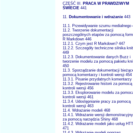
CZĘŚĆ III.
PRACA W PRAWDZIWYM
ŚWIECIE
441
11.
Dokumentowanie i wdrażanie
443
11.1. Przewidywanie szumu medialnego 
11.2. Tworzenie dokumentacji
poszczególnych etapów za pomocą form
R Markdown 446
11.2.1. Czym jest R Markdown? 447
11.2.2. Szczegóły techniczne silnika knit
449
11.2.3. Dokumentowanie danych Buzz i
tworzenie modelu za pomocą pakietu kni
450
11.3. Sporządzanie dokumentacji bieżąc
pomocą komentarzy i kontroli wersji 454
11.3.1. Pisanie przydatnych komentarzy
11.3.2. Rejestrowanie historii za pomocą
kontroli wersji 456
11.3.3. Eksplorowanie modelu za pomoc
kontroli wersji 461
11.3.4. Udostępnianie pracy za pomocą
kontroli wersji 463
11.4. Wdrażanie modeli 468
11.4.1. Wdrażanie wersji demonstracyjn
za pomocą narzędzia Shiny 468
11.4.2. Wdrażanie modeli jako usług HT
471
11.4.3. Wdrażanie modeli poprzez