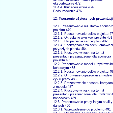
eksportowanie 472
11.4.4. Kluczowe wnioski 475
Podsumowanie 476
12.
Tworzenie użytecznych prezentacj
12.1. Prezentowanie rezultatów sponsor
projektu 479
12.1.1. Podsumowanie celów projektu 4
12.1.2. Określanie wyników projektu 481
12.1.3. Uzupełnianie szczegółów 482
12.1.4. Sporządzanie zaleceń i omawian
przyszłych planów 484
12.1.5. Kluczowe wnioski na temat
prezentacji przeznaczonej dla sponsora
projektu 485
12.2. Prezentowanie modelu użytkowni
końcowym 485
12.2.1. Podsumowanie celów projektu 4
12.2.2. Omówienie dopasowania modelu
cyklu pracy 486
12.2.3. Prezentowanie sposobu korzysta
z modelu 487
12.2.4. Kluczowe wnioski na temat
prezentacji przeznaczonej dla użytkown
końcowych 489
12.3. Prezentowanie pracy innym analit
danych 490
12.3.1. Wprowadzenie do problemu 491