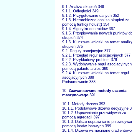
9.1. Analiza skupień 348
9.1.1. Odległości 349
9.1.2. Przygotowanie danych 352
9.1.3. Hierarchiczna analiza skupień za
pomocą funkcji hclust() 354
9.1.4. Algorytm centroidów 367
9.1.5. Przypisywanie nowych punktów d
skupień 374
9.1.6. Kluczowe wnioski na temat analiz
skupień 376
9.2. Reguły asocjacyjne 377
9.2.1. Przegląd reguł asocjacyjnych 377
9.2.2. Przykładowy problem 379
9.2.3. Wydobywanie reguł asocjacyjnych
pomocą pakietu arules 380
9.2.4. Kluczowe wnioski na temat reguł
asocjacyjnych 388
Podsumowanie 388
10.
Zaawansowane metody uczenia
maszynowego
391
10.1. Metody drzewa 393
10.1.1. Podstawowe drzewo decyzyjne 
10.1.2. Usprawnianie przewidywań za
pomocą agregacji 397
10.1.3. Dalsze usprawnianie przewidywa
pomocą lasów losowych 399
10.1.4. Drzewa wzmacniane gradientowo