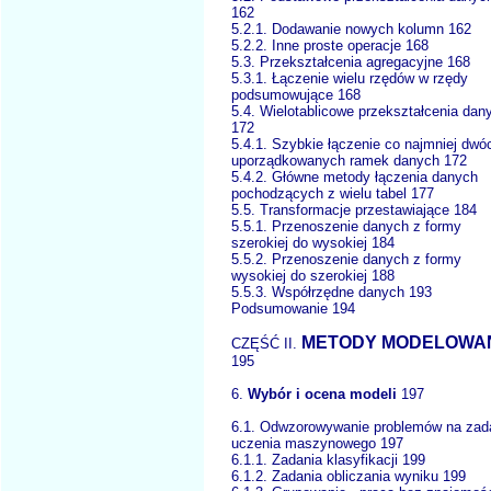
162
5.2.1. Dodawanie nowych kolumn 162
5.2.2. Inne proste operacje 168
5.3. Przekształcenia agregacyjne 168
5.3.1. Łączenie wielu rzędów w rzędy
podsumowujące 168
5.4. Wielotablicowe przekształcenia dan
172
5.4.1. Szybkie łączenie co najmniej dwó
uporządkowanych ramek danych 172
5.4.2. Główne metody łączenia danych
pochodzących z wielu tabel 177
5.5. Transformacje przestawiające 184
5.5.1. Przenoszenie danych z formy
szerokiej do wysokiej 184
5.5.2. Przenoszenie danych z formy
wysokiej do szerokiej 188
5.5.3. Współrzędne danych 193
Podsumowanie 194
METODY MODELOWA
CZĘŚĆ II.
195
6.
Wybór i ocena modeli
197
6.1. Odwzorowywanie problemów na zad
uczenia maszynowego 197
6.1.1. Zadania klasyfikacji 199
6.1.2. Zadania obliczania wyniku 199