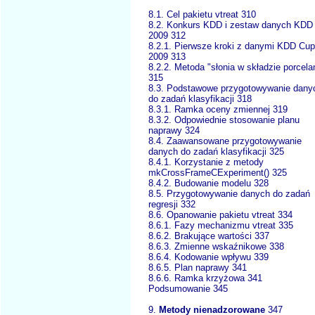
8.1. Cel pakietu vtreat 310
8.2. Konkurs KDD i zestaw danych KDD
2009 312
8.2.1. Pierwsze kroki z danymi KDD Cup
2009 313
8.2.2. Metoda "słonia w składzie porcela
315
8.3. Podstawowe przygotowywanie dany
do zadań klasyfikacji 318
8.3.1. Ramka oceny zmiennej 319
8.3.2. Odpowiednie stosowanie planu
naprawy 324
8.4. Zaawansowane przygotowywanie
danych do zadań klasyfikacji 325
8.4.1. Korzystanie z metody
mkCrossFrameCExperiment() 325
8.4.2. Budowanie modelu 328
8.5. Przygotowywanie danych do zadań
regresji 332
8.6. Opanowanie pakietu vtreat 334
8.6.1. Fazy mechanizmu vtreat 335
8.6.2. Brakujące wartości 337
8.6.3. Zmienne wskaźnikowe 338
8.6.4. Kodowanie wpływu 339
8.6.5. Plan naprawy 341
8.6.6. Ramka krzyżowa 341
Podsumowanie 345
9.
Metody nienadzorowane
347