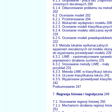
6.1.3. Grupowanie - praca bez znajomoś
zmiennych docelowych 200
6.1.4. Odwzorowanie problemu na metod
202
6.2. Ocenianie modeli 202
6.2.1. Przetrenowanie 204
6.2.2. Wskaźniki wydajności modelu 208
6.2.3. Ocenianie modeli klasyfikacyjnyc
6.2.4. Ocenianie modelu obliczania wyn
218
6.2.5. Ocenianie modeli prawdopodobień
222
6.3. Metoda lokalnie wytłumaczalnych
wyjaśnień niezależnych od modelu służ
do wyjaśniania przewidywań modelu 229
6.3.1. LIME - zautomatyzowane sprawdz
poprawności działania systemu 231
6.3.2. Stosowanie metody LIME - mały
przykład 231
6.3.3. Metoda LIME w klasyfikacji tekst
6.3.4. Uczenie klasyfikatora tekstu 241
6.3.5. Wyjaśnianie przewidywań klasyfik
242
Podsumowanie 247
7.
Regresja liniowa i logistyczna
249
7.1. Stosowanie regresji liniowej 250
7.1.1. Mechanizm działania regresji linio
251