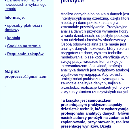
praktyce
•
Zamów
informacje o
nowościach z wybranego
tematu
Analiza danych albo nauka o danych jes
Informacje:
interdyscyplinarną dziedziną, dzięki które
hipotezy i dane przekształca się w
•
sposoby płatności i
zrozumiałe przewidywania. Predykcyjna
dostawy
analiza danych przynosi wymierne korzy
w wielu dziedzinach, od polityki począws
•
kontakt
a na udzielaniu kredytów skończywszy.
Osobą odpowiedzialną za tę magię jest
•
Cookies na stronie
analityk danych - człowiek, który zbiera i
przygotowuje dane, wybiera technikę
•
Regulamin zakupów
modelowania, pisze kod, weryfikuje wyni
swojej pracy, wreszcie komunikuje je
interesariuszom. Jak widać, profesja
analityka danych jest wyjątkowo atrakcyj
Napisz
wyjątkowo wymagająca. Aby określić
propresssp@gmail.com
umiejętności praktyczne wymagane w
zawodzie analityka danych, najlepiej
prześledzić realizacje konkretnych proje
z wykorzystaniem rzeczywistych danych
Ta książka jest samouczkiem
prezentującym praktyczne aspekty
dziesiątek technik, które wykorzystują
profesjonalni analitycy danych. Głów
nacisk autorzy położyli na zadania: ic
zaplanowanie, przygotowanie, realizac
prezentację wyników. Dzięki