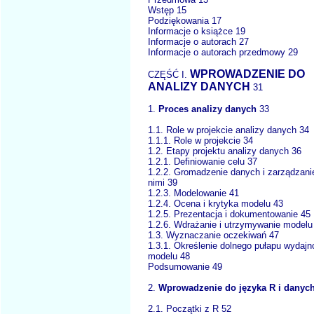
Wstęp 15
Podziękowania 17
Informacje o książce 19
Informacje o autorach 27
Informacje o autorach przedmowy 29
WPROWADZENIE DO
CZĘŚĆ I.
ANALIZY DANYCH
31
1.
Proces analizy danych
33
1.1. Role w projekcie analizy danych 34
1.1.1. Role w projekcie 34
1.2. Etapy projektu analizy danych 36
1.2.1. Definiowanie celu 37
1.2.2. Gromadzenie danych i zarządzani
nimi 39
1.2.3. Modelowanie 41
1.2.4. Ocena i krytyka modelu 43
1.2.5. Prezentacja i dokumentowanie 45
1.2.6. Wdrażanie i utrzymywanie modelu
1.3. Wyznaczanie oczekiwań 47
1.3.1. Określenie dolnego pułapu wydajn
modelu 48
Podsumowanie 49
2.
Wprowadzenie do języka R i danyc
2.1. Początki z R 52