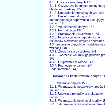
4.1. Oczyszczanie danych 121
4.1.1. Oczyszczanie danych specyficzn
dla danej dziedziny 122
4.1.2. Naprawianie brakujących wartości
4.1.3. Pakiet vtreat służący do
automatycznego naprawiania brakującyc
danych 128
4.2. Przekształcenia danych 131
4.2.1. Normalizacja 132
4.2.2. Środkowanie i skalowanie 133
4.2.3. Przekształcenia logarytmiczne
rozkładów nierównomiernych i szerokich
4.3. Losowanie danych do modelowania i
walidacji 140
4.3.1. Zbiory uczący i testowy 141
4.3.2. Tworzenie kolumny grupowania pr
142
4.3.3. Grupowanie rekordów 143
4.3.4. Pochodzenie danych 144
Podsumowanie 144
5.
Inżynieria i kształtowanie danych
1
5.1. Dobieranie danych 150
5.1.1. Wyznaczanie podzbiorów rzędów i
kolumn 150
5.1.2. Usuwanie rekordów z brakującymi
danymi 155
5.1.3. Wyznaczanie kolejności rzędów 1
5.2. Podstawowe przekształcenia danyc