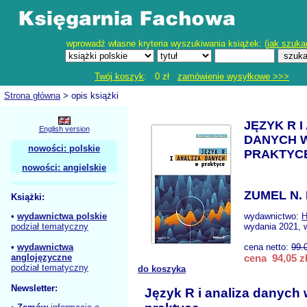
wprowadź własne kryteria wyszukiwania książek: (
jak szuka
Twój koszyk
: 0 zł
zamówienie wysyłkowe >>>
Strona główna
> opis książki
JĘZYK R I
English version
DANYCH 
nowości: polskie
PRAKTYC
nowości: angielskie
ZUMEL N.
Książki:
•
wydawnictwa polskie
wydawnictwo:
H
podział tematyczny
wydania 2021, w
•
wydawnictwa
cena netto:
99.
anglojęzyczne
cena 94,05 z
podział tematyczny
do koszyka
Newsletter:
Język R i analiza danych