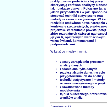
praktycznemu podejściu z tej pozycji
skorzystają zarówno analitycy biznes
jak i badacze danych. Pokazano tu, w
jakich przypadkach i w jaki sposób na
stosować techniki statystyczne oraz
metody uczenia maszynowego. W ka
rozdziale omówiono nowe narzędzia 
kontekście rzeczywistych, praktyczny
projektów. W rezultacie powstał potę
zbiór przydatnych ćwiczeń napisanyc
języku R, opatrzonych wartościowymi
wskazówkami, komentarzami i
podpowiedziami.
W książce między innymi:
zasady zarządzania procesem
analizy danych
zadania analityka danych
przekształcanie danych w celu
przygotowania ich do analizy
techniki statystyczne i metody
uczenia maszynowego w język
zaawansowane metody
modelowania
tajniki skutecznego prezentowa
wyników analiz
Przedmowa 13