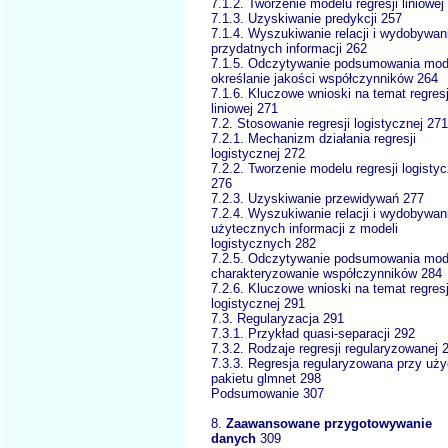
7.1.2. Tworzenie modelu regresji liniowej
7.1.3. Uzyskiwanie predykcji 257
7.1.4. Wyszukiwanie relacji i wydobywan
przydatnych informacji 262
7.1.5. Odczytywanie podsumowania mode
określanie jakości współczynników 264
7.1.6. Kluczowe wnioski na temat regresj
liniowej 271
7.2. Stosowanie regresji logistycznej 271
7.2.1. Mechanizm działania regresji
logistycznej 272
7.2.2. Tworzenie modelu regresji logistyc
276
7.2.3. Uzyskiwanie przewidywań 277
7.2.4. Wyszukiwanie relacji i wydobywan
użytecznych informacji z modeli
logistycznych 282
7.2.5. Odczytywanie podsumowania mode
charakteryzowanie współczynników 284
7.2.6. Kluczowe wnioski na temat regresj
logistycznej 291
7.3. Regularyzacja 291
7.3.1. Przykład quasi-separacji 292
7.3.2. Rodzaje regresji regularyzowanej 
7.3.3. Regresja regularyzowana przy uży
pakietu glmnet 298
Podsumowanie 307
8.
Zaawansowane przygotowywanie
danych
309