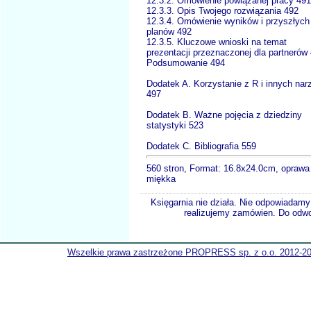
12.3.2. Omówienie powiązanej pracy 491
12.3.3. Opis Twojego rozwiązania 492
12.3.4. Omówienie wyników i przyszłych
planów 492
12.3.5. Kluczowe wnioski na temat
prezentacji przeznaczonej dla partnerów
Podsumowanie 494
Dodatek A. Korzystanie z R i innych nar
497
Dodatek B. Ważne pojęcia z dziedziny
statystyki 523
Dodatek C. Bibliografia 559
560 stron, Format: 16.8x24.0cm, oprawa
miękka
Księgarnia nie działa. Nie odpowiadamy 
realizujemy zamówien. Do odwol
Wszelkie prawa zastrzeżone PROPRESS sp. z o.o. 2012-2