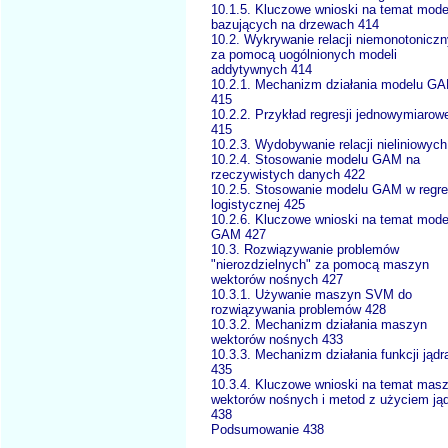
10.1.5. Kluczowe wnioski na temat mode
bazujących na drzewach 414
10.2. Wykrywanie relacji niemonotonicz
za pomocą uogólnionych modeli
addytywnych 414
10.2.1. Mechanizm działania modelu G
415
10.2.2. Przykład regresji jednowymiarow
415
10.2.3. Wydobywanie relacji nieliniowyc
10.2.4. Stosowanie modelu GAM na
rzeczywistych danych 422
10.2.5. Stosowanie modelu GAM w regre
logistycznej 425
10.2.6. Kluczowe wnioski na temat mode
GAM 427
10.3. Rozwiązywanie problemów
"nierozdzielnych" za pomocą maszyn
wektorów nośnych 427
10.3.1. Używanie maszyn SVM do
rozwiązywania problemów 428
10.3.2. Mechanizm działania maszyn
wektorów nośnych 433
10.3.3. Mechanizm działania funkcji jądr
435
10.3.4. Kluczowe wnioski na temat mas
wektorów nośnych i metod z użyciem ją
438
Podsumowanie 438