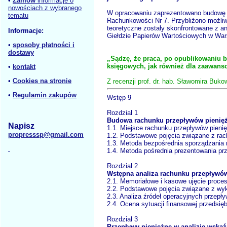
•
Zamów
informacje o
nowościach z wybranego
W opracowaniu zaprezentowano budowę r
tematu
Rachunkowości Nr 7. Przybliżono możliwo
teoretyczne zostały skonfrontowane z a
Informacje:
Giełdzie Papierów Wartościowych w War
•
sposoby płatności i
dostawy
„Sądzę, że praca, po opublikowaniu b
księgowych, jak również dla zaawans
•
kontakt
•
Cookies na stronie
Z recenzji prof. dr. hab. Sławomira Bu
•
Regulamin zakupów
Wstęp 9
Rozdział 1
Budowa rachunku przepływów pienięż
Napisz
1.1. Miejsce rachunku przepływów pien
propresssp@gmail.com
1.2. Podstawowe pojęcia związane z ra
1.3. Metoda bezpośrednia sporządzania
1.4. Metoda pośrednia prezentowania prz
Rozdział 2
Wstępna analiza rachunku przepływó
2.1. Memoriałowe i kasowe ujęcie proc
2.2. Podstawowe pojęcia związane z wyk
2.3. Analiza źródeł operacyjnych przep
2.4. Ocena sytuacji finansowej przedsię
Rozdział 3
Przepływy pieniężne w analizie wska