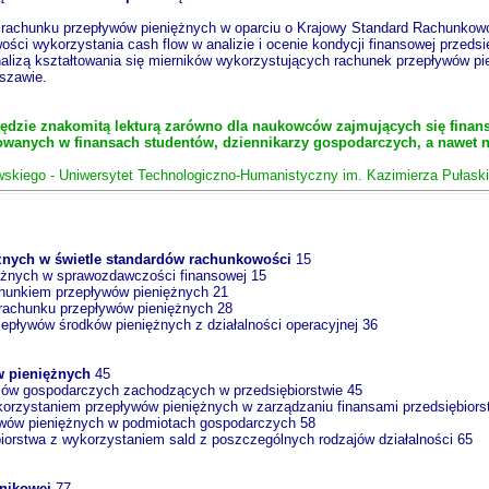
achunku przepływów pieniężnych w oparciu o Krajowy Standard Rachunkowo
ści wykorzystania cash flow w analizie i ocenie kondycji finansowej przedsi
nalizą kształtowania się mierników wykorzystujących rachunek przepływów 
szawie.
ędzie znakomitą lekturą zarówno dla naukowców zajmujących się finansa
owanych w finansach studentów, dziennikarzy gospodarczych, a nawet n
kowskiego - Uniwersytet Technologiczno-Humanistyczny im. Kazimierza Pułas
nych w świetle standardów rachunkowości
15
iężnych w sprawozdawczości finansowej 15
chunkiem przepływów pieniężnych 21
 rachunku przepływów pieniężnych 28
epływów środków pieniężnych z działalności operacyjnej 36
w pieniężnych
45
esów gospodarczych zachodzących w przedsiębiorstwie 45
orzystaniem przepływów pieniężnych w zarządzaniu finansami przedsiębiors
ływów pieniężnych w podmiotach gospodarczych 58
biorstwa z wykorzystaniem sald z poszczególnych rodzajów działalności 65
źnikowej
77