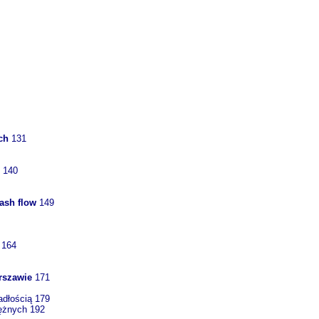
ych
131
 140
ash flow
149
 164
rszawie
171
adłością 179
iężnych 192