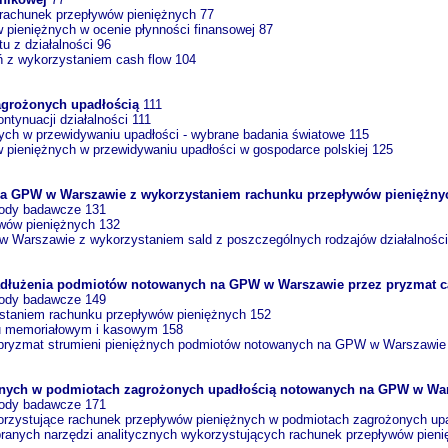
 rachunek przepływów pieniężnych 77
 pieniężnych w ocenie płynności finansowej 87
u z działalności 96
ń z wykorzystaniem cash flow 104
agrożonych upadłością
111
ntynuacji działalności 111
ych w przewidywaniu upadłości - wybrane badania światowe 115
 pieniężnych w przewidywaniu upadłości w gospodarce polskiej 125
na GPW w Warszawie z wykorzystaniem rachunku przepływów pieniężn
tody badawcze 131
ywów pieniężnych 132
 Warszawie z wykorzystaniem sald z poszczególnych rodzajów działalności
zadłużenia podmiotów notowanych na GPW w Warszawie przez pryzmat c
tody badawcze 149
zystaniem rachunku przepływów pieniężnych 152
ciu memoriałowym i kasowym 158
ez pryzmat strumieni pieniężnych podmiotów notowanych na GPW w Warszawie
ężnych w podmiotach zagrożonych upadłością notowanych na GPW w Wa
tody badawcze 171
korzystujące rachunek przepływów pieniężnych w podmiotach zagrożonych up
ranych narzędzi analitycznych wykorzystujących rachunek przepływów pien