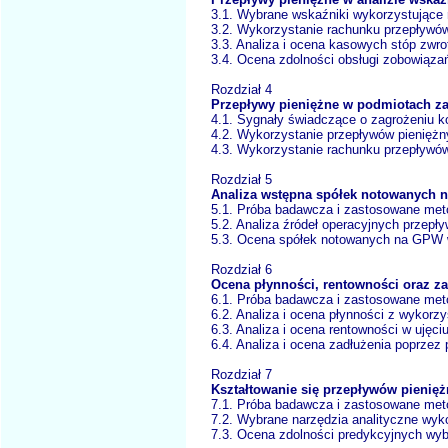
3.1. Wybrane wskaźniki wykorzystujące
3.2. Wykorzystanie rachunku przepływów
3.3. Analiza i ocena kasowych stóp zwrot
3.4. Ocena zdolności obsługi zobowiąza
Rozdział 4
Przepływy pieniężne w podmiotach z
4.1. Sygnały świadczące o zagrożeniu ko
4.2. Wykorzystanie przepływów pieniężn
4.3. Wykorzystanie rachunku przepływów
Rozdział 5
Analiza wstępna spółek notowanych 
5.1. Próba badawcza i zastosowane me
5.2. Analiza źródeł operacyjnych przepł
5.3. Ocena spółek notowanych na GPW w
Rozdział 6
Ocena płynności, rentowności oraz 
6.1. Próba badawcza i zastosowane me
6.2. Analiza i ocena płynności z wykor
6.3. Analiza i ocena rentowności w uję
6.4. Analiza i ocena zadłużenia poprz
Rozdział 7
Kształtowanie się przepływów pieni
7.1. Próba badawcza i zastosowane me
7.2. Wybrane narzędzia analityczne wy
7.3. Ocena zdolności predykcyjnych wyb