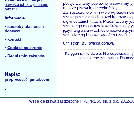
•
Zamów
informacje o
podaje warianty poprawnej pisowni brytyj
nowościach z wybranego
a także pisownię amerykańską.
tematu
Zamieszczono w nim wiele wyrazów now
szczególnie z dziedzin szybko rozwijają
Informacje:
się w ostatnich latach. Przeznaczony jes
szerokiego grona użytkowników znający
•
sposoby płatności i
język angielski w zakresie pozwalający
dostawy
samodzielną budowę wyrażeń i zdań.
•
kontakt
677 stron, B5, twarda oprawa
•
Cookies na stronie
Księgarnia nie działa. Nie odpowiadamy 
•
Regulamin zakupów
realizujemy zamówien. Do odwol
Napisz
propresssp@gmail.com
Wszelkie prawa zastrzeżone PROPRESS sp. z o.o. 2012-2