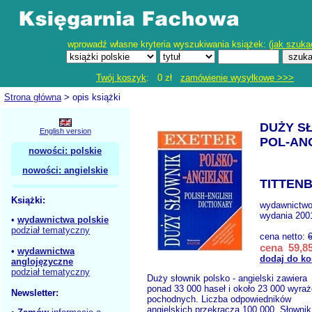
wprowadź własne kryteria wyszukiwania książek: (
jak szuka
Twój koszyk
: 0 zł
zamówienie wysyłkowe >>>
Strona główna
> opis książki
DUŻY S
English version
POL-AN
nowości: polskie
nowości: angielskie
TITTEN
Książki:
wydawnictw
wydania 2001
•
wydawnictwa polskie
podział tematyczny
cena netto:
cena 59,85
•
wydawnictwa
dodaj do ko
anglojęzyczne
podział tematyczny
Duży słownik polsko - angielski zawiera
ponad 33 000 haseł i około 23 000 wyra
Newsletter:
pochodnych. Liczba odpowiedników
angielskich przekracza 100 000. Słownik