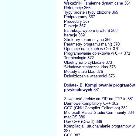
Wskaźniki i zmienne dynamiczne 364
Referencje 365
Typy proste i typy złożone 365
Podprogramy 367
Procedury 367
Funkcje 367
Instrukcja wyboru (switch) 368
Iteracje 369
Struktury rekurencyjne 369
Parametry programu main() 370
Operacje na plikach w C++ 370
Programowanie obiektowe w C++ 371
Terminologia 372
Obiekty na przykładzie 373
Składowe statyczne klas 376
Metody stałe klas 376
Dziedziczenie własności 376
Dodatek B.
Kompilowanie programów
przykładowych
381
Zawartość archiwum ZIP na FTP-ie 381
Darmowe kompilatory C++ 382
GCC (GNU Compiler Collection) 382
Microsoft Visual Studio Community 384
macOS 386
Dev-C++ (Orwell) 386
Kompilacja i uruchamianie programów w
387
GCC 387