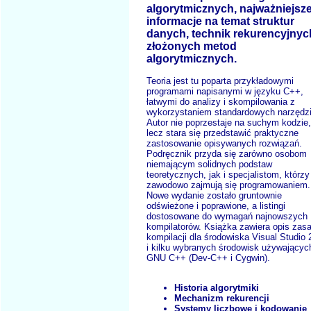
algorytmicznych, najważniejsz
informacje na temat struktur
danych, technik rekurencyjnych
złożonych metod
algorytmicznych.
Teoria jest tu poparta przykładowymi
programami napisanymi w języku C++,
łatwymi do analizy i skompilowania z
wykorzystaniem standardowych narzędzi
Autor nie poprzestaje na suchym kodzie,
lecz stara się przedstawić praktyczne
zastosowanie opisywanych rozwiązań.
Podręcznik przyda się zarówno osobom
niemającym solidnych podstaw
teoretycznych, jak i specjalistom, którzy
zawodowo zajmują się programowaniem.
Nowe wydanie zostało gruntownie
odświeżone i poprawione, a listingi
dostosowane do wymagań najnowszych
kompilatorów. Książka zawiera opis zas
kompilacji dla środowiska Visual Studio
i kilku wybranych środowisk używającyc
GNU C++ (Dev-C++ i Cygwin).
Historia algorytmiki
Mechanizm rekurencji
Systemy liczbowe i kodowanie