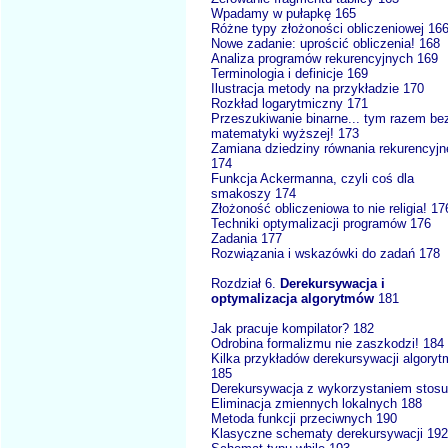
Wpadamy w pułapkę 165
Różne typy złożoności obliczeniowej 16
Nowe zadanie: uprościć obliczenia! 168
Analiza programów rekurencyjnych 169
Terminologia i definicje 169
Ilustracja metody na przykładzie 170
Rozkład logarytmiczny 171
Przeszukiwanie binarne... tym razem be
matematyki wyższej! 173
Zamiana dziedziny równania rekurencyj
174
Funkcja Ackermanna, czyli coś dla
smakoszy 174
Złożoność obliczeniowa to nie religia! 17
Techniki optymalizacji programów 176
Zadania 177
Rozwiązania i wskazówki do zadań 178
Rozdział 6.
Derekursywacja i
optymalizacja algorytmów
181
Jak pracuje kompilator? 182
Odrobina formalizmu nie zaszkodzi! 184
Kilka przykładów derekursywacji algory
185
Derekursywacja z wykorzystaniem stosu
Eliminacja zmiennych lokalnych 188
Metoda funkcji przeciwnych 190
Klasyczne schematy derekursywacji 192