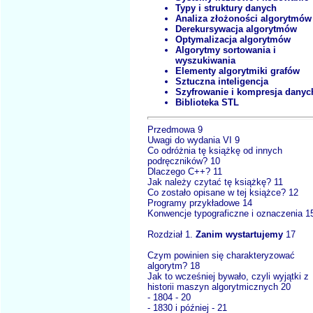
Typy i struktury danych
Analiza złożoności algorytmów
Derekursywacja algorytmów
Optymalizacja algorytmów
Algorytmy sortowania i
wyszukiwania
Elementy algorytmiki grafów
Sztuczna inteligencja
Szyfrowanie i kompresja danyc
Biblioteka STL
Przedmowa 9
Uwagi do wydania VI 9
Co odróżnia tę książkę od innych
podręczników? 10
Dlaczego C++? 11
Jak należy czytać tę książkę? 11
Co zostało opisane w tej książce? 12
Programy przykładowe 14
Konwencje typograficzne i oznaczenia 1
Rozdział 1.
Zanim wystartujemy
17
Czym powinien się charakteryzować
algorytm? 18
Jak to wcześniej bywało, czyli wyjątki z
historii maszyn algorytmicznych 20
- 1804 - 20
- 1830 i później - 21