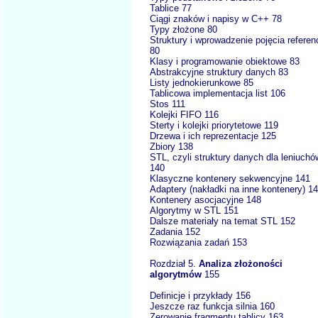
Tablice 77
Ciągi znaków i napisy w C++ 78
Typy złożone 80
Struktury i wprowadzenie pojęcia referenc
80
Klasy i programowanie obiektowe 83
Abstrakcyjne struktury danych 83
Listy jednokierunkowe 85
Tablicowa implementacja list 106
Stos 111
Kolejki FIFO 116
Sterty i kolejki priorytetowe 119
Drzewa i ich reprezentacje 125
Zbiory 138
STL, czyli struktury danych dla leniuchó
140
Klasyczne kontenery sekwencyjne 141
Adaptery (nakładki na inne kontenery) 1
Kontenery asocjacyjne 148
Algorytmy w STL 151
Dalsze materiały na temat STL 152
Zadania 152
Rozwiązania zadań 153
Rozdział 5.
Analiza złożoności
algorytmów
155
Definicje i przykłady 156
Jeszcze raz funkcja silnia 160
Zerowanie fragmentu tablicy 163