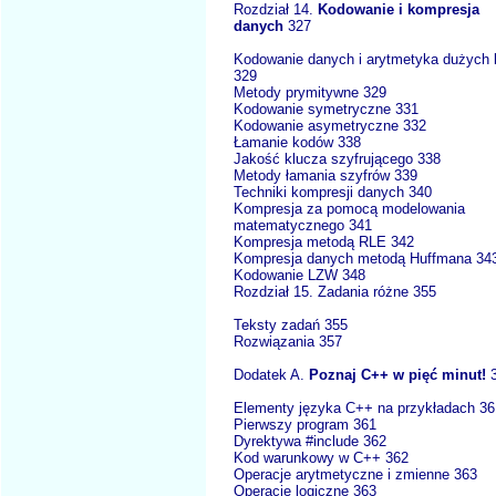
Rozdział 14.
Kodowanie i kompresja
danych
327
Kodowanie danych i arytmetyka dużych 
329
Metody prymitywne 329
Kodowanie symetryczne 331
Kodowanie asymetryczne 332
Łamanie kodów 338
Jakość klucza szyfrującego 338
Metody łamania szyfrów 339
Techniki kompresji danych 340
Kompresja za pomocą modelowania
matematycznego 341
Kompresja metodą RLE 342
Kompresja danych metodą Huffmana 34
Kodowanie LZW 348
Rozdział 15. Zadania różne 355
Teksty zadań 355
Rozwiązania 357
Dodatek A.
Poznaj C++ w pięć minut!
Elementy języka C++ na przykładach 36
Pierwszy program 361
Dyrektywa #include 362
Kod warunkowy w C++ 362
Operacje arytmetyczne i zmienne 363
Operacje logiczne 363