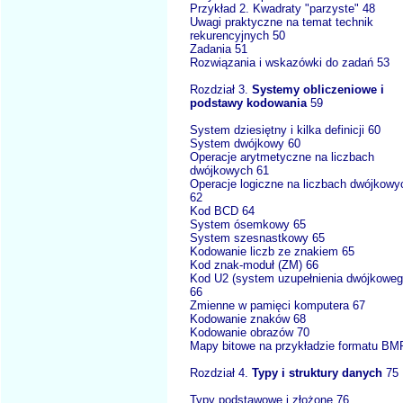
Przykład 2. Kwadraty "parzyste" 48
Uwagi praktyczne na temat technik
rekurencyjnych 50
Zadania 51
Rozwiązania i wskazówki do zadań 53
Rozdział 3.
Systemy obliczeniowe i
podstawy kodowania
59
System dziesiętny i kilka definicji 60
System dwójkowy 60
Operacje arytmetyczne na liczbach
dwójkowych 61
Operacje logiczne na liczbach dwójkowy
62
Kod BCD 64
System ósemkowy 65
System szesnastkowy 65
Kodowanie liczb ze znakiem 65
Kod znak-moduł (ZM) 66
Kod U2 (system uzupełnienia dwójkoweg
66
Zmienne w pamięci komputera 67
Kodowanie znaków 68
Kodowanie obrazów 70
Mapy bitowe na przykładzie formatu BM
Rozdział 4.
Typy i struktury danych
75
Typy podstawowe i złożone 76