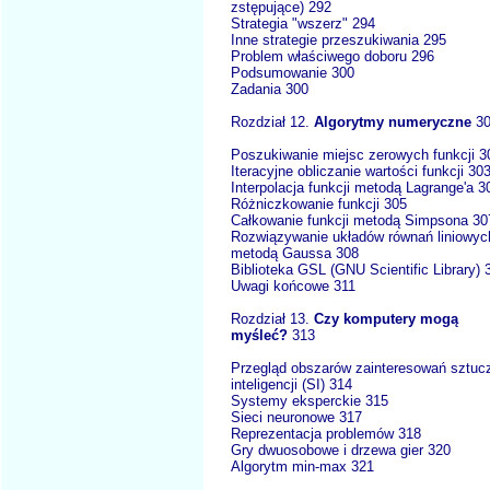
zstępujące) 292
Strategia "wszerz" 294
Inne strategie przeszukiwania 295
Problem właściwego doboru 296
Podsumowanie 300
Zadania 300
Rozdział 12.
Algorytmy numeryczne
30
Poszukiwanie miejsc zerowych funkcji 3
Iteracyjne obliczanie wartości funkcji 30
Interpolacja funkcji metodą Lagrange'a 3
Różniczkowanie funkcji 305
Całkowanie funkcji metodą Simpsona 30
Rozwiązywanie układów równań liniowyc
metodą Gaussa 308
Biblioteka GSL (GNU Scientific Library) 
Uwagi końcowe 311
Rozdział 13.
Czy komputery mogą
myśleć?
313
Przegląd obszarów zainteresowań sztuc
inteligencji (SI) 314
Systemy eksperckie 315
Sieci neuronowe 317
Reprezentacja problemów 318
Gry dwuosobowe i drzewa gier 320
Algorytm min-max 321