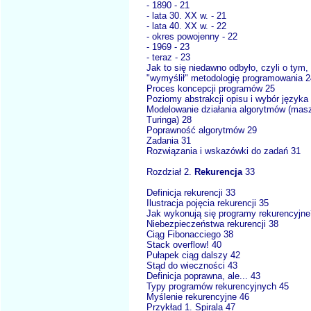
- 1890 - 21
- lata 30. XX w. - 21
- lata 40. XX w. - 22
- okres powojenny - 22
- 1969 - 23
- teraz - 23
Jak to się niedawno odbyło, czyli o tym,
"wymyślił" metodologię programowania 2
Proces koncepcji programów 25
Poziomy abstrakcji opisu i wybór języka
Modelowanie działania algorytmów (mas
Turinga) 28
Poprawność algorytmów 29
Zadania 31
Rozwiązania i wskazówki do zadań 31
Rozdział 2.
Rekurencja
33
Definicja rekurencji 33
Ilustracja pojęcia rekurencji 35
Jak wykonują się programy rekurencyjne
Niebezpieczeństwa rekurencji 38
Ciąg Fibonacciego 38
Stack overflow! 40
Pułapek ciąg dalszy 42
Stąd do wieczności 43
Definicja poprawna, ale... 43
Typy programów rekurencyjnych 45
Myślenie rekurencyjne 46
Przykład 1. Spirala 47