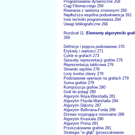
Programowanie dynamiczne 258
Ciąg Fibonacciego 259
Równania z wieloma zmiennymi 260
Najdłuższa wspólna podsekwencja 261
Inne techniki programowania 264
Uwagi bibliograficzne 266
Rozdział 11.
Elementy algorytmiki gra
269
Definicje i pojęcia podstawowe 270
Etykiety i wartości 271
Cykle w grafach 273
Sposoby reprezentacji grafów 276
Reprezentacja tablicowa 276
Słowniki węzłów 278
Listy kontra zbiory 279
Podstawowe operacje na grafach 279
Suma grafów 279
Kompozycja grafów 280
Graf do potęgi 280
Algorytm Roya-Warshalla 281
Algorytm Floyda-Warshalla 284
Algorytm Dijkstry 287
Algorytm Bellmana-Forda 289
Drzewo rozpinające minimalne 289
Algorytm Kruskala 290
Algorytm Prima 291
Przeszukiwanie grafów 291
Strategia "w głąb" (przeszukiwanie