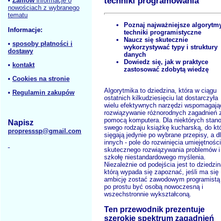
techniki programowania
•
Zamów
informacje o
nowościach z wybranego
tematu
Poznaj najważniejsze algorytmy
Informacje:
techniki programistyczne
Naucz się skutecznie
•
sposoby płatności i
wykorzystywać typy i struktury
dostawy
danych
Dowiedz się, jak w praktyce
•
kontakt
zastosować zdobytą wiedzę
•
Cookies na stronie
Algorytmika to dziedzina, która w ciągu
•
Regulamin zakupów
ostatnich kilkudziesięciu lat dostarczyła
wielu efektywnych narzędzi wspomagaj
rozwiązywanie różnorodnych zagadnień 
pomocą komputera. Dla niektórych stan
Napisz
swego rodzaju książkę kucharską, do któ
propresssp@gmail.com
sięgają jedynie po wybrane przepisy, a d
innych - pole do rozwinięcia umiejętności
skutecznego rozwiązywania problemów i
szkołę niestandardowego myślenia.
Niezależnie od podejścia jest to dziedzin
którą wypada się zapoznać, jeśli ma się
ambicję zostać zawodowym programistą 
po prostu być osobą nowoczesną i
wszechstronnie wykształconą.
Ten przewodnik prezentuje
szerokie spektrum zagadnień