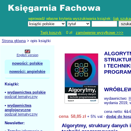
wprowadź własne kryteria wyszukiwania książek: (
jak szuka
Twój koszyk
: 0 zł
zamówienie wysyłkowe >>>
Strona główna
> opis książki
ALGORYT
English version
STRUKTU
nowości: polskie
I TECHNIK
PROGRAM
nowości: angielskie
Książki:
WRÓBLEWS
•
wydawnictwa polskie
podział tematyczny
wydawnictwo:
H
wydania 2019, 
•
wydawnictwa
anglojęzyczne
cena netto:
61.
podział tematyczny
cena 58,85 zł
+ 5% vat -
dodaj do kos
Newsletter:
Algorytmy, struktury danych i