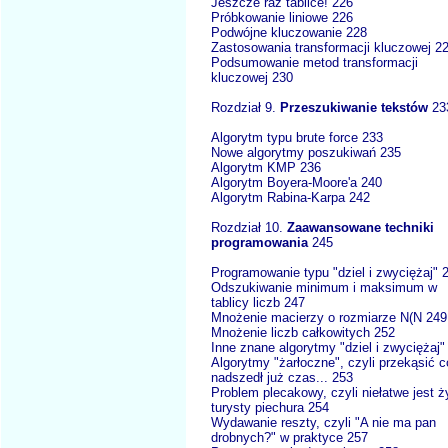
Jeszcze raz tablice! 226
Próbkowanie liniowe 226
Podwójne kluczowanie 228
Zastosowania transformacji kluczowej 2
Podsumowanie metod transformacji
kluczowej 230
Rozdział 9.
Przeszukiwanie tekstów
23
Algorytm typu brute force 233
Nowe algorytmy poszukiwań 235
Algorytm KMP 236
Algorytm Boyera-Moore'a 240
Algorytm Rabina-Karpa 242
Rozdział 10.
Zaawansowane techniki
programowania
245
Programowanie typu "dziel i zwyciężaj" 
Odszukiwanie minimum i maksimum w
tablicy liczb 247
Mnożenie macierzy o rozmiarze N(N 249
Mnożenie liczb całkowitych 252
Inne znane algorytmy "dziel i zwyciężaj"
Algorytmy "żarłoczne", czyli przekąsić 
nadszedł już czas... 253
Problem plecakowy, czyli niełatwe jest ż
turysty piechura 254
Wydawanie reszty, czyli "A nie ma pan
drobnych?" w praktyce 257