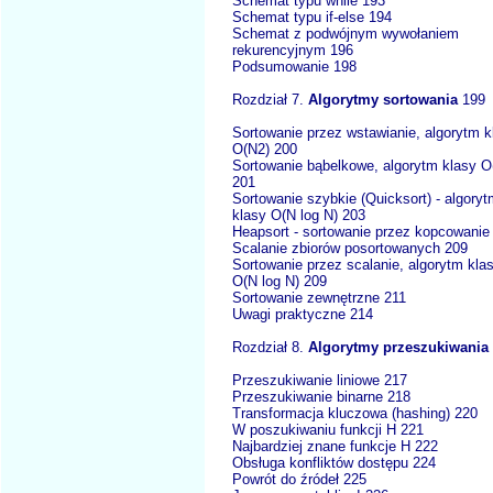
Schemat typu while 193
Schemat typu if-else 194
Schemat z podwójnym wywołaniem
rekurencyjnym 196
Podsumowanie 198
Rozdział 7.
Algorytmy sortowania
199
Sortowanie przez wstawianie, algorytm k
O(N2) 200
Sortowanie bąbelkowe, algorytm klasy O
201
Sortowanie szybkie (Quicksort) - algory
klasy O(N log N) 203
Heapsort - sortowanie przez kopcowanie
Scalanie zbiorów posortowanych 209
Sortowanie przez scalanie, algorytm kla
O(N log N) 209
Sortowanie zewnętrzne 211
Uwagi praktyczne 214
Rozdział 8.
Algorytmy przeszukiwania
Przeszukiwanie liniowe 217
Przeszukiwanie binarne 218
Transformacja kluczowa (hashing) 220
W poszukiwaniu funkcji H 221
Najbardziej znane funkcje H 222
Obsługa konfliktów dostępu 224
Powrót do źródeł 225