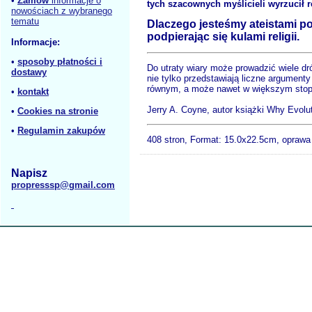
•
Zamów
informacje o
tych szacownych myślicieli wyrzucił re
nowościach z wybranego
tematu
Dlaczego jesteśmy ateistami pop
podpierając się kulami religii.
Informacje:
•
sposoby płatności i
Do utraty wiary może prowadzić wiele dró
dostawy
nie tylko przedstawiają liczne argumen
równym, a może nawet w większym stopn
•
kontakt
Jerry A. Coyne, autor książki Why Evolut
•
Cookies na stronie
•
Regulamin zakupów
408 stron, Format:
15.0x22.5cm, oprawa
Napisz
propresssp@gmail.com