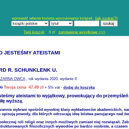
wprowadź własne kryteria wyszukiwania książek: (
jak szukać?
)
Twój koszyk
: 0 zł
zamówienie wysyłkowe >>>
 JESTEŚMY ATEISTAMI
D R. SCHUNKLENK U.
CZARNA OWCA
, rok wydania 2020, wydanie II
Twoja cena 47,49 zł
99
+ 5% vat -
dodaj do koszyka
steśmy ateistami to wyjątkowy, prowokujący do przemyśleń z
iłę wyższą.
tarannie wybrani spośród wysokiej klasy wykładowców akademickich, nau
opisują powody, dla których odrzucają ideę bóstwa panującego nad świ
połecznej roli religii oraz innych możliwych zamiast niej rozwiązań. Z
 ustrukturowanych filozoficznych wywodów po bardzo osobiste, a czasem