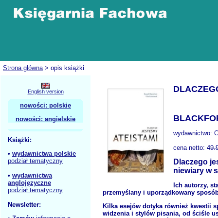
Strona główna
> opis książki
DLACZEGO
English version
nowości: polskie
BLACKFOR
nowości: angielskie
wydawnictwo:
Książki:
cena netto:
49.
•
wydawnictwa polskie
podział tematyczny
Dlaczego je
niewiary w s
•
wydawnictwa
anglojęzyczne
Ich autorzy, s
podział tematyczny
przemyślany i uporządkowany sposób 
Newsletter:
Kilka esejów dotyka również kwestii s
widzenia i stylów pisania, od ściśle