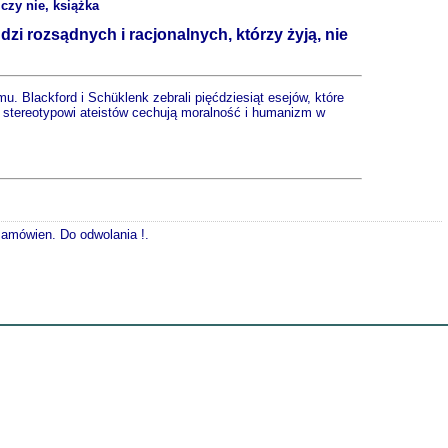
czy nie, książka
zi rozsądnych i racjonalnych, którzy żyją, nie
u. Blackford i Schüklenk zebrali pięćdziesiąt esejów, które
 stereotypowi ateistów cechują moralność i humanizm w
 zamówien. Do odwolania !.