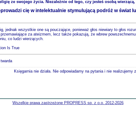
ligię ze swojego życia. Niezależnie od tego, czy jesteś osobą wierzącą, 
rowadzi cię w intelektualnie stymulującą podróż w świat lud
g, jednak wszystkie one są pouczające, ponieważ głos niewiary to głos rozum
ty przemawiające za ateizmem, lecz także pokazują, że wbrew powszechnemu
iu, co ludzi wierzących.
ion Is True
 twarda
Księgarnia nie działa. Nie odpowiadamy na pytania i nie realizujemy
Wszelkie prawa zastrzeżone PROPRESS sp. z o.o. 2012-2026