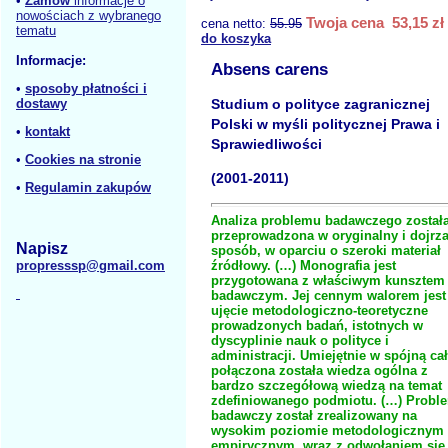
•
Zamów
informacje o
nowościach z wybranego
Twoja cena 53,15 zł
cena netto:
55.95
tematu
do koszyka
Informacje:
Absens carens
•
sposoby płatności i
dostawy
Studium o polityce zagranicznej
Polski w myśli politycznej Prawa i
•
kontakt
Sprawiedliwości
•
Cookies na stronie
(2001-2011)
•
Regulamin zakupów
Analiza problemu badawczego został
przeprowadzona w oryginalny i dojrza
Napisz
sposób, w oparciu o szeroki materiał
propresssp@gmail.com
źródłowy. (…) Monografia jest
przygotowana z właściwym kunsztem
badawczym. Jej cennym walorem jest
ujęcie metodologiczno-teoretyczne
prowadzonych badań, istotnych w
dyscyplinie nauk o polityce i
administracji. Umiejętnie w spójną ca
połączona została wiedza ogólna z
bardzo szczegółową wiedzą na temat
zdefiniowanego podmiotu. (…) Probl
badawczy został zrealizowany na
wysokim poziomie metodologicznym 
empirycznym, wraz z odwołaniem się