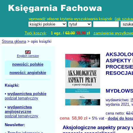
wprowadź własne kryteria wyszukiwania książek: (
jak szuka
Twój koszyk
:
1 egz. /
62.00
58,90
zł
zamówienie wysyłkow
Strona główna
> opis książki
AKSJOLO
English version
ASPEKTY
nowości: polskie
PROCESI
RESOCJAL
nowości: angielskie
Książki:
MYDŁOWSK
•
wydawnictwa polskie
podział tematyczny
wydawnictwo:
wydania 2021, 
•
wydawnictwa
anglojęzyczne
cena netto:
62.
podział tematyczny
cena 58,90 zł
+ 5% vat -
dodaj do kos
Newsletter:
Aksjologiczne aspekty pracy 