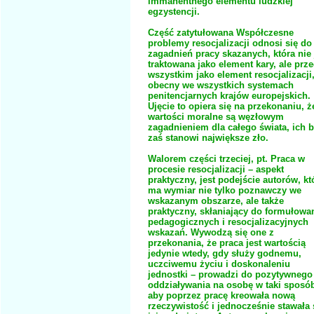
immanentnego elementu ludzkiej
egzystencji.
Część zatytułowana Współczesne
problemy resocjalizacji odnosi się do
zagadnień pracy skazanych, która nie 
traktowana jako element kary, ale prz
wszystkim jako element resocjalizacji
obecny we wszystkich systemach
penitencjarnych krajów europejskich.
Ujęcie to opiera się na przekonaniu, ż
wartości moralne są węzłowym
zagadnieniem dla całego świata, ich b
zaś stanowi największe zło.
Walorem części trzeciej, pt. Praca w
procesie resocjalizacji – aspekt
praktyczny, jest podejście autorów, kt
ma wymiar nie tylko poznawczy we
wskazanym obszarze, ale także
praktyczny, skłaniający do formułowa
pedagogicznych i resocjalizacyjnych
wskazań. Wywodzą się one z
przekonania, że praca jest wartością
jedynie wtedy, gdy służy godnemu,
uczciwemu życiu i doskonaleniu
jednostki – prowadzi do pozytywnego
oddziaływania na osobę w taki sposó
aby poprzez pracę kreowała nową
rzeczywistość i jednocześnie stawała 