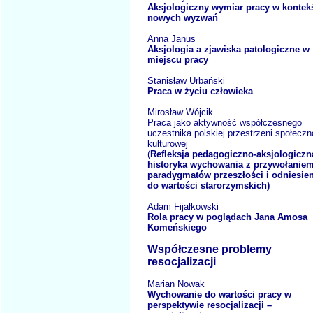
Aksjologiczny wymiar pracy w kontek
nowych wyzwań
Anna Janus
Aksjologia a zjawiska patologiczne w
miejscu pracy
Stanisław Urbański
Praca w życiu człowieka
Mirosław Wójcik
Praca jako aktywność współczesnego
uczestnika polskiej przestrzeni społeczn
kulturowej
(
Refleksja pedagogiczno-aksjologiczn
historyka wychowania z przywołanie
paradygmatów przeszłości i odniesie
do wartości starorzymskich)
Adam Fijałkowski
Rola pracy w poglądach Jana Amosa
Komeńskiego
Współczesne problemy
resocjalizacji
Marian Nowak
Wychowanie do wartości pracy w
perspektywie resocjalizacji –