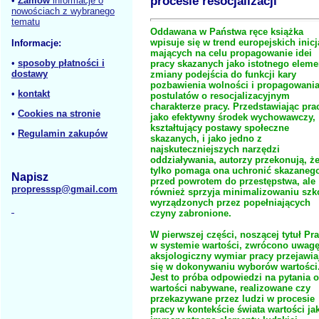
procesie resocjalizacji
•
Zamów
informacje o
nowościach z wybranego
tematu
Oddawana w Państwa ręce książka
wpisuje się w trend europejskich inic
Informacje:
mających na celu propagowanie idei
•
sposoby płatności i
pracy skazanych jako istotnego eleme
dostawy
zmiany podejścia do funkcji kary
pozbawienia wolności i propagowani
•
kontakt
postulatów o resocjalizacyjnym
charakterze pracy. Przedstawiając pra
•
Cookies na stronie
jako efektywny środek wychowawczy,
kształtujący postawy społeczne
•
Regulamin zakupów
skazanych, i jako jedno z
najskuteczniejszych narzędzi
oddziaływania, autorzy przekonują, że
tylko pomaga ona uchronić skazaneg
Napisz
przed powrotem do przestępstwa, ale
propresssp@gmail.com
również sprzyja minimalizowaniu szk
wyrządzonych przez popełniających
czyny zabronione.
W pierwszej części, noszącej tytuł Pr
w systemie wartości, zwrócono uwagę
aksjologiczny wymiar pracy przejawia
się w dokonywaniu wyborów wartości
Jest to próba odpowiedzi na pytania o
wartości nabywane, realizowane czy
przekazywane przez ludzi w procesie
pracy w kontekście świata wartości ja