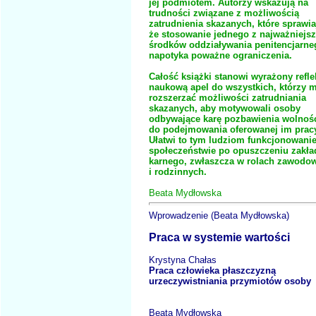
jej podmiotem. Autorzy wskazują na
trudności związane z możliwością
zatrudnienia skazanych, które sprawia
że stosowanie jednego z najważniejs
środków oddziaływania penitencjarne
napotyka poważne ograniczenia.
Całość książki stanowi wyrażony refle
naukową apel do wszystkich, którzy 
rozszerzać możliwości zatrudniania
skazanych, aby motywowali osoby
odbywające karę pozbawienia wolnoś
do podejmowania oferowanej im prac
Ułatwi to tym ludziom funkcjonowani
społeczeństwie po opuszczeniu zakła
karnego, zwłaszcza w rolach zawodo
i rodzinnych.
Beata Mydłowska
Wprowadzenie (Beata Mydłowsk
Praca w systemie wartości
Krystyna Chałas
Praca człowieka płaszczyzną
urzeczywistniania przymiotów oso
Beata Mydłowska