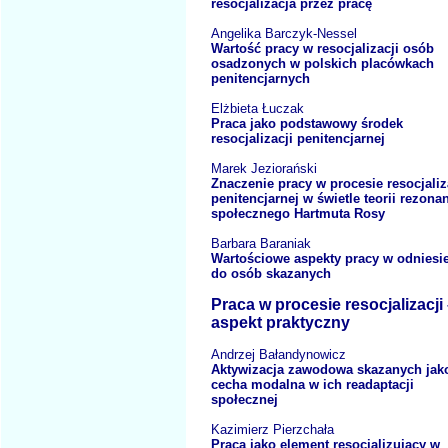
resocjalizacja przez pracę
Angelika Barczyk-Nessel
Wartość pracy w resocjalizacji osób
osadzonych w polskich placówkach
penitencjarnych
Elżbieta Łuczak
Praca jako podstawowy środek
resocjalizacji penitencjarnej
Marek Jeziorański
Znaczenie pracy w procesie resocjaliz
penitencjarnej w świetle teorii rezona
społecznego Hartmuta Rosy
Barbara Baraniak
Wartościowe aspekty pracy w odniesi
do osób skazanych
Praca w procesie resocjalizacji
aspekt praktyczny
Andrzej Bałandynowicz
Aktywizacja zawodowa skazanych jak
cecha modalna w ich readaptacji
społecznej
Kazimierz Pierzchała
Praca jako element resocjalizujący w