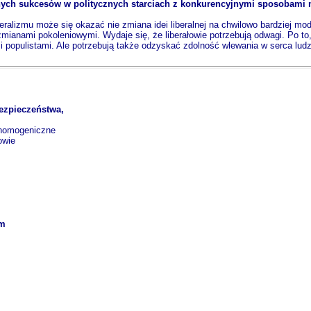
jnych sukcesów w politycznych starciach z konkurencyjnymi sposobami m
ralizmu może się okazać nie zmiana idei liberalnej na chwilowo bardziej mod
ianami pokoleniowymi. Wydaje się, że liberałowie potrzebują odwagi. Po to, 
 i populistami. Ale potrzebują także odzyskać zdolność wlewania w serca lud
ezpieczeństwa,
 homogeniczne
owie
em