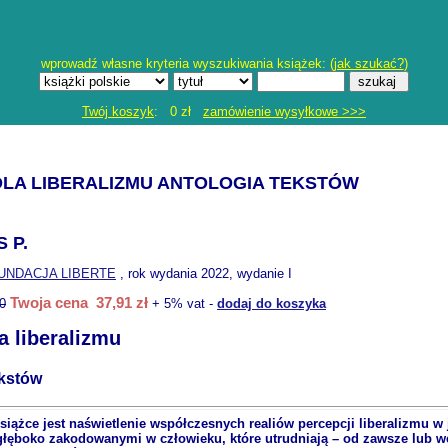
wprowadź własne kryteria wyszukiwania książek: (
jak szukać?
)
Twój koszyk
: 0 zł
zamówienie wysyłkowe >>>
DLA LIBERALIZMU ANTOLOGIA TEKSTÓW
 P.
UNDACJA LIBERTE
, rok wydania 2022, wydanie I
Twoja cena 37,91 zł
0
+ 5% vat -
dodaj do koszyka
a liberalizmu
ekstów
ążce jest naświetlenie współczesnych realiów percepcji liberalizmu w 
głęboko zakodowanymi w człowieku, które utrudniają – od zawsze lub 