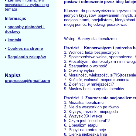
•
Zamów
informacje o
postaw i odnoszenie przez ideę kole
nowościach z wybranego
tematu
Kluczem do przezwyciężenia kryzysu libe
jednych kryzysów, pojawianiem innych, zm
Informacje:
nacjonalistami, socjalistami, klerykałami
mogą pomóc tej odwagi poszukiwać.
•
sposoby płatności i
dostawy
Wstęp. Bariery dla liberalizmu
•
kontakt
Rozdział I.
Konserwatyzm i potrzeba b
•
Cookies na stronie
1. Wolność ludzi bezpiecznych
•
Regulamin zakupów
2. Społeczeństwo wolne, spontaniczne,
3. Prozelityzm, demokratyzm i inni wrog
4. Szarpanina o wolność
5. O wolny wybór
Napisz
6. Moralność, większość, s(PiS)toszenie
7. Kościół, wolność, nieporozumienia
propresssp@gmail.com
8. Z definicji w mniejszości?
9. Maslow bezlitosny dla liberałów
Rozdział II.
Zauroczenie nacjonalizm
1. Mozaika liberalizmu
2. Nie dla wszystkich po równo
3. Kryzys, mrzonki, niepogoda
4. Wyzysk XXI wieku
5. Czym jest "neoliberał"?
6. Liberalizm etapu
7. Popyt na kontestację
8. Cienka niebieska linia