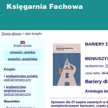
Strona główna
> opis książki
BARIERY 
English version
nowości: polskie
BENIUSZYS
nowości: angielskie
wydawnictwo:
F
Książki:
cena netto:
39.9
•
wydawnictwa polskie
podział tematyczny
Bariery dl
•
wydawnictwa
anglojęzyczne
Antologia t
podział tematyczny
Newsletter:
Spoiwem dla 27 esejów zawartych w ksi
mentalnościowymi barierami, często 