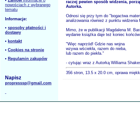
•
Zamów
informacje o
raczej pewien sposób widzenia, porzą
nowościach z wybranego
Autorka.
tematu
Odnosi się przy tym do "bogactwa materia
Informacje:
analizowania również z punktu widzenia fi
•
sposoby płatności i
Mimo, że w publikacji Magdalena M. Bara
dostawy
wydanie książka daje też koniec końców n
•
kontakt
"Więc naprzód! Gdzie nas wojna
wzywa wściekła, razem do nieba,
•
Cookies na stronie
lub razem do piekła."
•
Regulamin zakupów
- cytując wraz z Autorką Williama Shak
356 stron, 13.5 x 20.0 cm, oprawa mięk
Napisz
propresssp@gmail.com