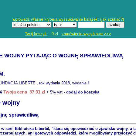
wprowadź własne kryteria wyszukiwania książek: (
jak szukać?
)
Twój koszyk
: 0 zł
zamówienie wysyłkowe >>>
E WOJNY PYTAJĄC O WOJNĘ SPRAWIEDLIWĄ
M.
UNDACJA LIBERTE
, rok wydania 2018, wydanie I
Twoja cena 37,91 zł
90
+ 5% vat -
dodaj do koszyka
e wojny
ojnę sprawiedliwą
w serii Biblioteka Liberté!, "stara się opowiedzieć o zjawisku wojny, a
czerpujących, ani gotowych odpowiedzi, które moglibyśmy przyłożyć do