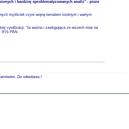
ionych i bardziej sproblematyzowanych analiz" - pisze
esnych myślicieli czyni wojnę tematem istotnym i wartym
iej cywilizacji, "ta ważna i zasługująca ze wszech miar na
. IFiS PAN.
 zamówien. Do odwolania !.