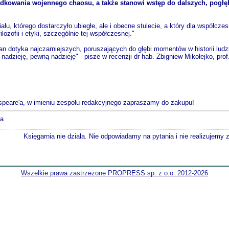
dkowania wojennego chaosu, a także stanowi wstęp do dalszych, pogłęb
łu, którego dostarczyło ubiegłe, ale i obecne stulecie, a który dla współcz
lozofii i etyki, szczególnie tej współczesnej."
n dotyka najczarniejszych, poruszających do głębi momentów w historii ludzk
adzieję, pewną nadzieję" - pisze w recenzji dr hab. Zbigniew Mikołejko, prof
espeare'a, w imieniu zespołu redakcyjnego zapraszamy do zakupu!
ka
Księgarnia nie działa. Nie odpowiadamy na pytania i nie realizujemy
Wszelkie prawa zastrzeżone PROPRESS sp. z o.o. 2012-2026