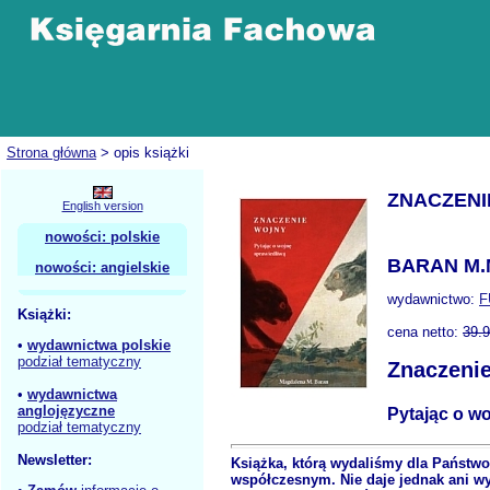
Strona główna
> opis książki
ZNACZENI
English version
nowości: polskie
BARAN M.
nowości: angielskie
wydawnictwo:
F
Książki:
cena netto:
39.
•
wydawnictwa polskie
podział tematyczny
Znaczeni
•
wydawnictwa
anglojęzyczne
Pytając o w
podział tematyczny
Newsletter:
Książka, którą wydaliśmy dla Państwo 
współczesnym. Nie daje jednak ani wy