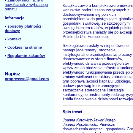
•
Zamów
informacje o
nowościach z wybranego
Książka zawiera kompleksowe omówieni
tematu
warunków, barier i szans związanych z
dostosowywaniem się polskich
Informacje:
przedsiębiorstw do postępującej globaliza
gospodarki światowej, ze szczególnym
•
sposoby płatności i
uwzględnieniem realiów, w jakich polskie
dostawy
przedsiębiorstwa znalazły się po akcesji
Polski do Unii Europejskiej.
•
kontakt
Szczegółowo zostały w niej omówione
•
Cookies na stronie
następujące tematy: otoczenie
instytucjonalne przedsiębiorstw, procesy
•
Regulamin zakupów
dostosowawcze w sferze finansów,
efektywność działania przedsiębiorstw,
wpływ zmian otoczenia infrastrukturalne
efektywność funkcjonowania przedsiębio
Napisz
zmiany wielkości i struktury zatrudnienia
propresssp@gmail.com
tym poprawa jakości kapitału ludzkiego,
budowa przewag konkurencyjnych,
zarządzanie strategiczne i strategie
konkurencyjne, instrumenty redukcji ryz
źródła finansowania działalności rozwojo
Spis treści
Joanna Kotowicz-Jawor
Wstęp
Joanna Pęczkowska
Pierwsze
doświadczenia adaptacji gospodarek Grec