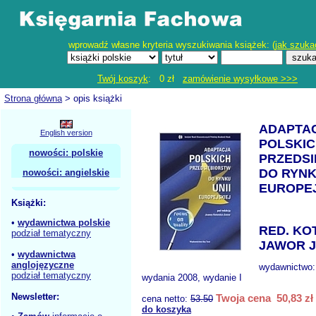
wprowadź własne kryteria wyszukiwania książek: (
jak szuka
Twój koszyk
: 0 zł
zamówienie wysyłkowe >>>
Strona główna
> opis książki
ADAPTA
English version
POLSKI
nowości: polskie
PRZEDS
DO RYNK
nowości: angielskie
EUROPEJ
Książki:
•
wydawnictwa polskie
RED. KO
podział tematyczny
JAWOR J
•
wydawnictwa
anglojęzyczne
wydawnictwo
podział tematyczny
wydania 2008, wydanie I
Newsletter:
Twoja cena 50,83 zł
cena netto:
53.50
do koszyka