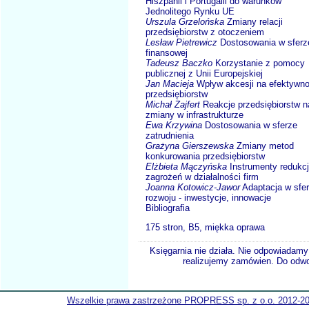
Hiszpanii i Portugalii do warunków
Jednolitego Rynku UE
Urszula Grzelońska
Zmiany relacji
przedsiębiorstw z otoczeniem
Lesław Pietrewicz
Dostosowania w sferz
finansowej
Tadeusz Baczko
Korzystanie z pomocy
publicznej z Unii Europejskiej
Jan Macieja
Wpływ akcesji na efektywn
przedsiębiorstw
Michał Zajfert
Reakcje przedsiębiorstw n
zmiany w infrastrukturze
Ewa Krzywina
Dostosowania w sferze
zatrudnienia
Grażyna Gierszewska
Zmiany metod
konkurowania przedsiębiorstw
Elżbieta Mączyńska
Instrumenty redukcj
zagrożeń w działalności firm
Joanna Kotowicz-Jawor
Adaptacja w sfe
rozwoju - inwestycje, innowacje
Bibliografia
175 stron, B5, miękka oprawa
Księgarnia nie działa. Nie odpowiadamy 
realizujemy zamówien. Do odwol
Wszelkie prawa zastrzeżone PROPRESS sp. z o.o. 2012-2