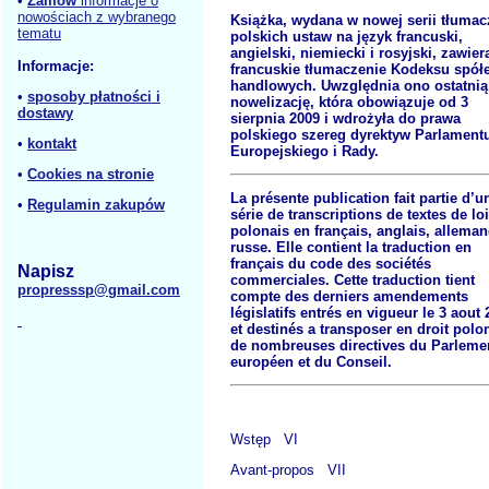
•
Zamów
informacje o
nowościach z wybranego
Książka, wydana w nowej serii tłuma
tematu
polskich ustaw na język francuski,
angielski, niemiecki i rosyjski, zawier
Informacje:
francuskie tłumaczenie Kodeksu spół
handlowych. Uwzględnia ono ostatnią
•
sposoby płatności i
nowelizację, która obowiązuje od 3
dostawy
sierpnia 2009 i wdrożyła do prawa
polskiego szereg dyrektyw Parlament
•
kontakt
Europejskiego i Rady.
•
Cookies na stronie
La présente publication fait partie d’u
•
Regulamin zakupów
série de transcriptions de textes de lo
polonais en français, anglais, alleman
russe. Elle contient la traduction en
français du code des sociétés
Napisz
commerciales. Cette traduction tient
propresssp@gmail.com
compte des derniers amendements
législatifs entrés en vigueur le 3 aout
et destinés a transposer en droit polo
de nombreuses directives du Parleme
européen et du Conseil.
Wstęp VI
Avant-propos VII