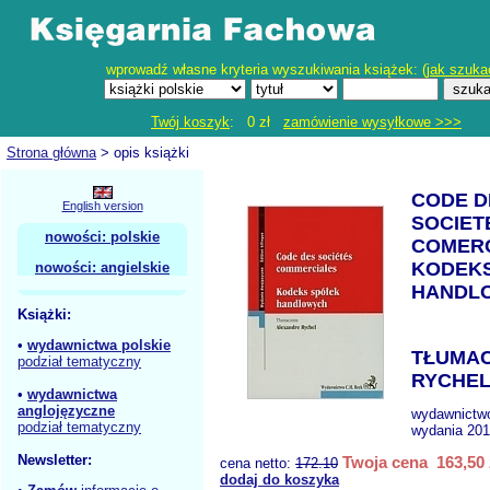
wprowadź własne kryteria wyszukiwania książek: (
jak szuka
Twój koszyk
: 0 zł
zamówienie wysyłkowe >>>
Strona główna
> opis książki
CODE D
English version
SOCIET
nowości: polskie
COMER
KODEKS
nowości: angielskie
HANDL
Książki:
•
wydawnictwa polskie
TŁUMAC
podział tematyczny
RYCHEL
•
wydawnictwa
anglojęzyczne
wydawnictw
podział tematyczny
wydania 201
Newsletter:
Twoja cena 163,50 
cena netto:
172.10
dodaj do koszyka